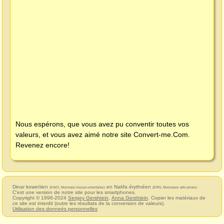
Nous espérons, que vous avez pu conventir toutes vos
valeurs, et vous avez aimé notre site
Convert-me.Com
.
Revenez encore!
Dinar koweïtien
en Nakfa érythréen
(KWD, Monnaie moyen-orientales)
(ERN, Monnaies africaines)
C'est une version de notre site pour les smartphones.
Copyright © 1996-2024
Sergey Gershtein
,
Anna Gershtein
. Copier les matériaux de
ce site est interdit (outre les résultats de la conversion de valeurs).
Utilisation des donneés personnelles