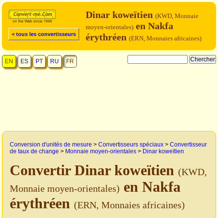
Dinar koweïtien
(KWD, Monnaie
en Nakfa
moyen-orientales)
< tous les convertisseurs
érythréen
(ERN, Monnaies africaines)
EN
ES
PT
RU
FR
Conversion d'unités de mesure
>
Convertisseurs spéciaux
>
Convertisseur
de taux de change
>
Monnaie moyen-orientales
>
Dinar koweïtien
Convertir Dinar koweïtien
(KWD,
en Nakfa
Monnaie moyen-orientales)
érythréen
(ERN, Monnaies africaines)