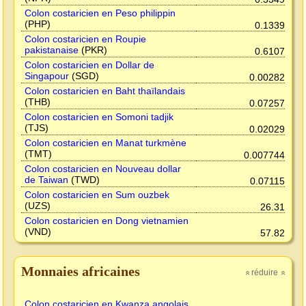
Colon costaricien en Peso philippin
(PHP)
0.1339
Colon costaricien en Roupie
pakistanaise
(PKR)
0.6107
Colon costaricien en Dollar de
Singapour
(SGD)
0.00282
Colon costaricien en Baht thaïlandais
(THB)
0.07257
Colon costaricien en Somoni tadjik
(TJS)
0.02029
Colon costaricien en Manat turkmène
(TMT)
0.007744
Colon costaricien en Nouveau dollar
de Taiwan
(TWD)
0.07115
Colon costaricien en Sum ouzbek
(UZS)
26.31
Colon costaricien en Dong vietnamien
(VND)
57.82
Monnaies africaines
réduire
»
»
Colon costaricien en Kwanza angolais