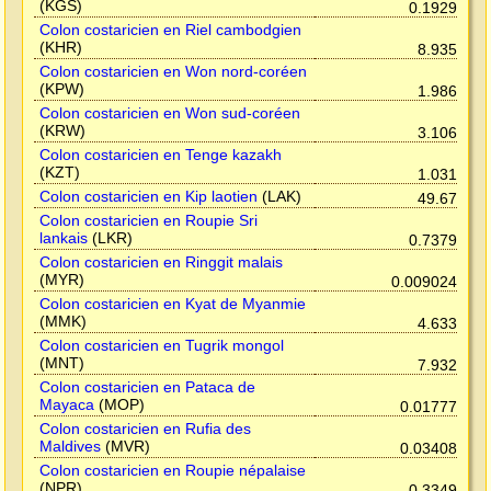
(KGS)
0.1929
Colon costaricien en Riel cambodgien
(KHR)
8.935
Colon costaricien en Won nord-coréen
(KPW)
1.986
Colon costaricien en Won sud-coréen
(KRW)
3.106
Colon costaricien en Tenge kazakh
(KZT)
1.031
Colon costaricien en Kip laotien
(LAK)
49.67
Colon costaricien en Roupie Sri
lankais
(LKR)
0.7379
Colon costaricien en Ringgit malais
(MYR)
0.009024
Colon costaricien en Kyat de Myanmie
(MMK)
4.633
Colon costaricien en Tugrik mongol
(MNT)
7.932
Colon costaricien en Pataca de
Mayaca
(MOP)
0.01777
Colon costaricien en Rufia des
Maldives
(MVR)
0.03408
Colon costaricien en Roupie népalaise
(NPR)
0.3349