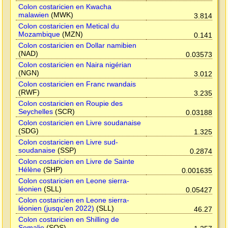
Colon costaricien en Kwacha
malawien
(MWK)
3.814
Colon costaricien en Metical du
Mozambique
(MZN)
0.141
Colon costaricien en Dollar namibien
(NAD)
0.03573
Colon costaricien en Naira nigérian
(NGN)
3.012
Colon costaricien en Franc rwandais
(RWF)
3.235
Colon costaricien en Roupie des
Seychelles
(SCR)
0.03188
Colon costaricien en Livre soudanaise
(SDG)
1.325
Colon costaricien en Livre sud-
soudanaise
(SSP)
0.2874
Colon costaricien en Livre de Sainte
Hélène
(SHP)
0.001635
Colon costaricien en Leone sierra-
léonien
(SLL)
0.05427
Colon costaricien en Leone sierra-
léonien (jusqu'en 2022)
(SLL)
46.27
Colon costaricien en Shilling de
Somalie
(SOS)