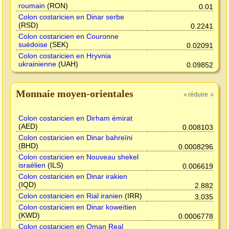
roumain
(RON)
0.01
Colon costaricien en Dinar serbe
(RSD)
0.2241
Colon costaricien en Couronne
suédoise
(SEK)
0.02091
Colon costaricien en Hryvnia
ukrainienne
(UAH)
0.09852
Monnaie moyen-orientales
réduire
»
»
Colon costaricien en Dirham émirat
(AED)
0.008103
Colon costaricien en Dinar bahreïni
(BHD)
0.0008296
Colon costaricien en Nouveau shekel
israélien
(ILS)
0.006619
Colon costaricien en Dinar irakien
(IQD)
2.882
Colon costaricien en Rial iranien
(IRR)
3,035
Colon costaricien en Dinar koweïtien
(KWD)
0.0006778
Colon costaricien en Oman Real