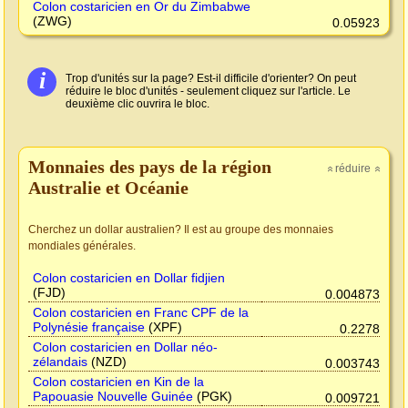
Colon costaricien en Or du Zimbabwe
(ZWG)
0.05923
i
Trop d'unités sur la page? Est-il difficile d'orienter? On peut
réduire le bloc d'unités - seulement cliquez sur l'article. Le
deuxième clic ouvrira le bloc.
Monnaies des pays de la région
réduire
»
»
Australie et Océanie
Cherchez un dollar australien? Il est au groupe des monnaies
mondiales générales.
Colon costaricien en Dollar fidjien
(FJD)
0.004873
Colon costaricien en Franc CPF de la
Polynésie française
(XPF)
0.2278
Colon costaricien en Dollar néo-
zélandais
(NZD)
0.003743
Colon costaricien en Kin de la
Papouasie Nouvelle Guinée
(PGK)
0.009721