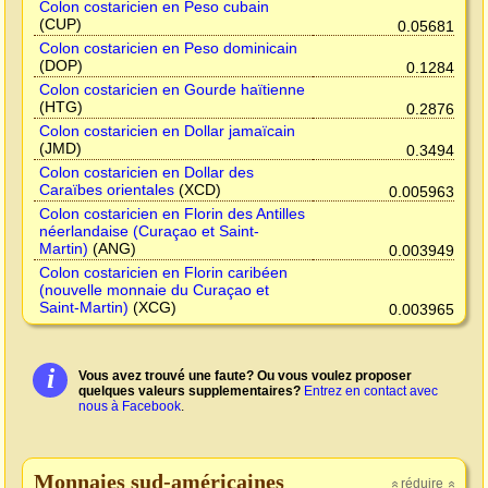
Colon costaricien en Peso cubain
(CUP)
0.05681
Colon costaricien en Peso dominicain
(DOP)
0.1284
Colon costaricien en Gourde haïtienne
(HTG)
0.2876
Colon costaricien en Dollar jamaïcain
(JMD)
0.3494
Colon costaricien en Dollar des
Caraïbes orientales
(XCD)
0.005963
Colon costaricien en Florin des Antilles
néerlandaise (Curaçao et Saint-
Martin)
(ANG)
0.003949
Colon costaricien en Florin caribéen
(nouvelle monnaie du Curaçao et
Saint-Martin)
(XCG)
0.003965
i
Vous avez trouvé une faute? Ou vous voulez proposer
quelques valeurs supplementaires?
Entrez en contact avec
nous à Facebook
.
Monnaies sud-américaines
réduire
»
»