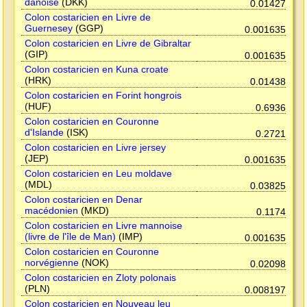
danoise
(DKK)
0.01427
Colon costaricien en Livre de
Guernesey
(GGP)
0.001635
Colon costaricien en Livre de Gibraltar
(GIP)
0.001635
Colon costaricien en Kuna croate
(HRK)
0.01438
Colon costaricien en Forint hongrois
(HUF)
0.6936
Colon costaricien en Couronne
d'Islande
(ISK)
0.2721
Colon costaricien en Livre jersey
(JEP)
0.001635
Colon costaricien en Leu moldave
(MDL)
0.03825
Colon costaricien en Denar
macédonien
(MKD)
0.1174
Colon costaricien en Livre mannoise
(livre de l'île de Man)
(IMP)
0.001635
Colon costaricien en Couronne
norvégienne
(NOK)
0.02098
Colon costaricien en Zloty polonais
(PLN)
0.008197
Colon costaricien en Nouveau leu