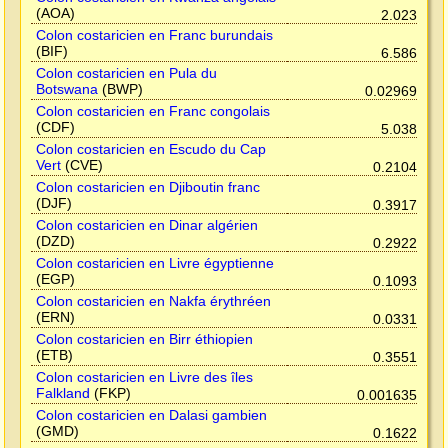
(AOA)
2.023
Colon costaricien en Franc burundais
(BIF)
6.586
Colon costaricien en Pula du
Botswana
(BWP)
0.02969
Colon costaricien en Franc congolais
(CDF)
5.038
Colon costaricien en Escudo du Cap
Vert
(CVE)
0.2104
Colon costaricien en Djiboutin franc
(DJF)
0.3917
Colon costaricien en Dinar algérien
(DZD)
0.2922
Colon costaricien en Livre égyptienne
(EGP)
0.1093
Colon costaricien en Nakfa érythréen
(ERN)
0.0331
Colon costaricien en Birr éthiopien
(ETB)
0.3551
Colon costaricien en Livre des îles
Falkland
(FKP)
0.001635
Colon costaricien en Dalasi gambien
(GMD)
0.1622