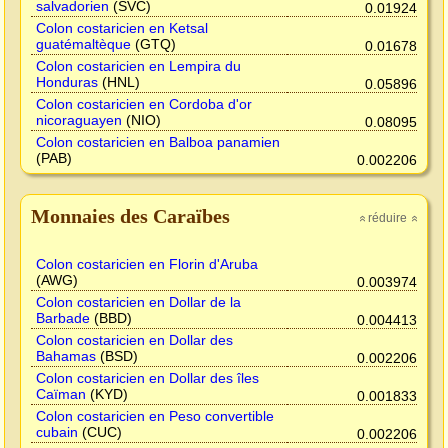
salvadorien
(SVC)
0.01924
Colon costaricien en Ketsal
guatémaltèque
(GTQ)
0.01678
Colon costaricien en Lempira du
Honduras
(HNL)
0.05896
Colon costaricien en Cordoba d'or
nicoraguayen
(NIO)
0.08095
Colon costaricien en Balboa panamien
(PAB)
0.002206
Monnaies des Caraïbes
réduire
»
»
Colon costaricien en Florin d'Aruba
(AWG)
0.003974
Colon costaricien en Dollar de la
Barbade
(BBD)
0.004413
Colon costaricien en Dollar des
Bahamas
(BSD)
0.002206
Colon costaricien en Dollar des îles
Caïman
(KYD)
0.001833
Colon costaricien en Peso convertible
cubain
(CUC)
0.002206