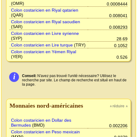
(OMR)
0.0008444
Colon costaricien en Riyal qatarien
(QAR)
0.008041
Colon costaricien en Riyal saoudien
(SAR)
0.008293
Colon costaricien en Livre syrienne
(SYP)
28.69
Colon costaricien en Lire turque
(TRY)
0.1052
Colon costaricien en Yémen Riyal
(YER)
0.526
i
Conseil:
N'avez pas trouvé l'unité nécessaire? Utilisez le
recherche par site. Le champ de recherche est situé en haut de
la page.
Monnaies nord-américaines
réduire
»
»
Colon costaricien en Dollar des
Bermudes
(BMD)
0.002206
Colon costaricien en Peso mexicain
(MXN)