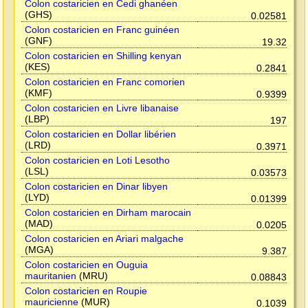
Colon costaricien en Cedi ghanéen
(GHS)
0.02581
Colon costaricien en Franc guinéen
(GNF)
19.32
Colon costaricien en Shilling kenyan
(KES)
0.2841
Colon costaricien en Franc comorien
(KMF)
0.9399
Colon costaricien en Livre libanaise
(LBP)
197
Colon costaricien en Dollar libérien
(LRD)
0.3971
Colon costaricien en Loti Lesotho
(LSL)
0.03573
Colon costaricien en Dinar libyen
(LYD)
0.01399
Colon costaricien en Dirham marocain
(MAD)
0.0205
Colon costaricien en Ariari malgache
(MGA)
9.387
Colon costaricien en Ouguia
mauritanien
(MRU)
0.08843
Colon costaricien en Roupie
mauricienne
(MUR)
0.1039