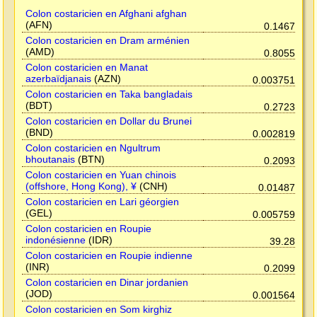
Colon costaricien en Afghani afghan
(AFN)
0.1467
Colon costaricien en Dram arménien
(AMD)
0.8055
Colon costaricien en Manat
azerbaïdjanais
(AZN)
0.003751
Colon costaricien en Taka bangladais
(BDT)
0.2723
Colon costaricien en Dollar du Brunei
(BND)
0.002819
Colon costaricien en Ngultrum
bhoutanais
(BTN)
0.2093
Colon costaricien en Yuan chinois
(offshore, Hong Kong), ¥
(CNH)
0.01487
Colon costaricien en Lari géorgien
(GEL)
0.005759
Colon costaricien en Roupie
indonésienne
(IDR)
39.28
Colon costaricien en Roupie indienne
(INR)
0.2099
Colon costaricien en Dinar jordanien
(JOD)
0.001564
Colon costaricien en Som kirghiz