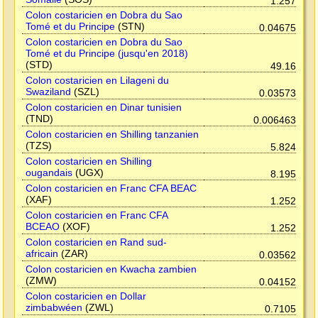
1.257
Colon costaricien en Dobra du Sao
Tomé et du Principe
(STN)
0.04675
Colon costaricien en Dobra du Sao
Tomé et du Principe (jusqu'en 2018)
(STD)
49.16
Colon costaricien en Lilageni du
Swaziland
(SZL)
0.03573
Colon costaricien en Dinar tunisien
(TND)
0.006463
Colon costaricien en Shilling tanzanien
(TZS)
5.824
Colon costaricien en Shilling
ougandais
(UGX)
8.195
Colon costaricien en Franc CFA BEAC
(XAF)
1.252
Colon costaricien en Franc CFA
BCEAO
(XOF)
1.252
Colon costaricien en Rand sud-
africain
(ZAR)
0.03562
Colon costaricien en Kwacha zambien
(ZMW)
0.04152
Colon costaricien en Dollar
zimbabwéen
(ZWL)
0.7105