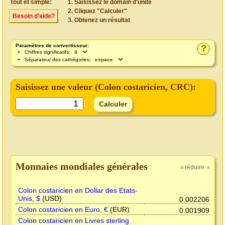
Tout et simple:
Saisissez le domain d'unité
Cliquez "Calculer"
Besoin d’aide?
Obtenez un résultat
Paramètres de convertisseur:
?
Chiffres significatifs:
Séparateur des cathégories:
Saisissez une valeur (
Colon costaricien
, CRC):
Monnaies mondiales générales
réduire
»
»
Colon costaricien en Dollar des Etats-
Unis, $
(USD)
0.002206
Colon costaricien en Euro, €
(EUR)
0.001909
Colon costaricien en Livres sterling