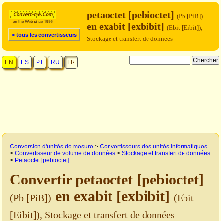
petaoctet [pebioctet]
(Pb [PiB])
en exabit [exbibit]
(Ebit [Eibit]),
< tous les convertisseurs
Stockage et transfert de données
EN
ES
PT
RU
FR
Conversion d'unités de mesure
>
Convertisseurs des unités informatiques
>
Convertisseur de volume de données
>
Stockage et transfert de données
>
Petaoctet [pebioctet]
Convertir petaoctet [pebioctet]
en exabit [exbibit]
(Pb [PiB])
(Ebit
[Eibit]), Stockage et transfert de données