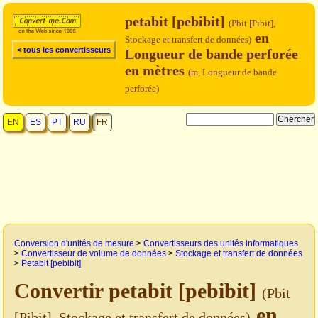
petabit [pebibit]
(Pbit [Pibit],
en
Stockage et transfert de données)
< tous les convertisseurs
Longueur de bande perforée
en mètres
(m, Longueur de bande
perforée)
EN
ES
PT
RU
FR
Conversion d'unités de mesure
>
Convertisseurs des unités informatiques
>
Convertisseur de volume de données
>
Stockage et transfert de données
>
Petabit [pebibit]
Convertir petabit [pebibit]
(Pbit
en
[Pibit], Stockage et transfert de données)