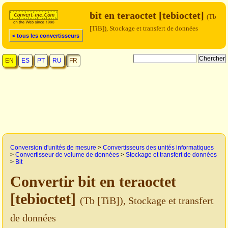
bit en teraoctet [tebioctet]
(Tb
[TiB]), Stockage et transfert de données
< tous les convertisseurs
EN
ES
PT
RU
FR
Conversion d'unités de mesure
>
Convertisseurs des unités informatiques
>
Convertisseur de volume de données
>
Stockage et transfert de données
>
Bit
Convertir bit en teraoctet
[tebioctet]
(Tb [TiB]), Stockage et transfert
de données