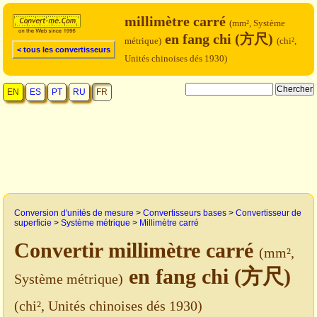
millimètre carré
(mm², Système
en fang chi (方尺)
métrique)
(chi²,
< tous les convertisseurs
Unités chinoises dés 1930)
EN
ES
PT
RU
FR
Conversion d'unités de mesure
>
Convertisseurs bases
>
Convertisseur de
superficie
>
Système métrique
>
Millimètre carré
Convertir millimètre carré
(mm²,
en fang chi (方尺)
Système métrique)
(chi², Unités chinoises dés 1930)