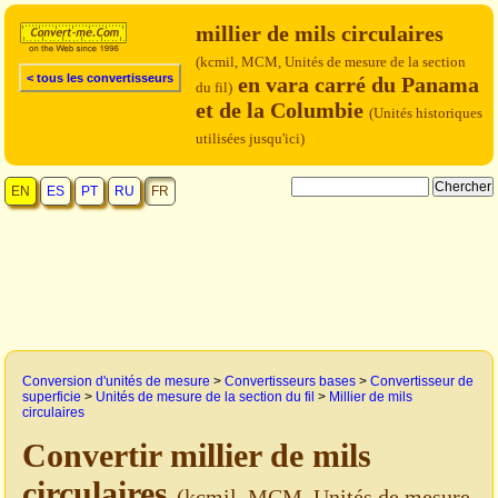
millier de mils circulaires
(kcmil, MCM, Unités de mesure de la section
< tous les convertisseurs
en vara carré du Panama
du fil)
et de la Columbie
(Unités historiques
utilisées jusqu'ici)
EN
ES
PT
RU
FR
Conversion d'unités de mesure
>
Convertisseurs bases
>
Convertisseur de
superficie
>
Unités de mesure de la section du fil
>
Millier de mils
circulaires
Convertir millier de mils
circulaires
(kcmil, MCM, Unités de mesure