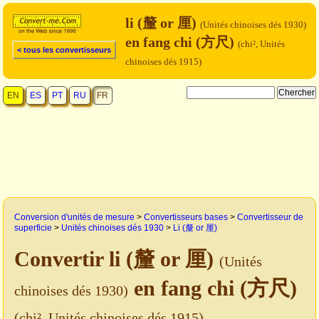
li (釐 or 厘)
(Unités chinoises dés 1930)
en fang chi (方尺)
(chi², Unités
< tous les convertisseurs
chinoises dés 1915)
EN
ES
PT
RU
FR
Conversion d'unités de mesure
>
Convertisseurs bases
>
Convertisseur de
superficie
>
Unités chinoises dés 1930
>
Li (釐 or 厘)
Convertir li (釐 or 厘)
(Unités
en fang chi (方尺)
chinoises dés 1930)
(chi², Unités chinoises dés 1915)