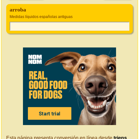
arroba
Medidas líquidos españolas antiguas
Esta página presenta conversión en línea desde
triens