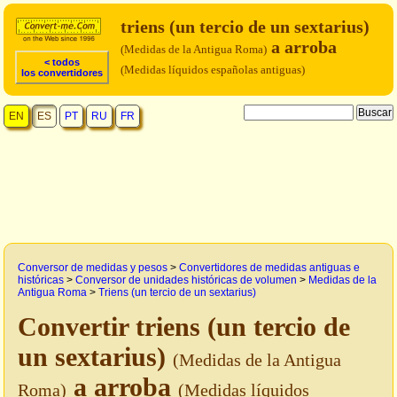
triens (un tercio de un sextarius)
a arroba
(Medidas de la Antigua Roma)
< todos
(Medidas líquidos españolas antiguas)
los convertidores
EN
ES
PT
RU
FR
Conversor de medidas y pesos
>
Convertidores de medidas antiguas e
históricas
>
Conversor de unidades históricas de volumen
>
Medidas de la
Antigua Roma
>
Triens (un tercio de un sextarius)
Convertir triens (un tercio de
un sextarius)
(Medidas de la Antigua
a arroba
Roma)
(Medidas líquidos