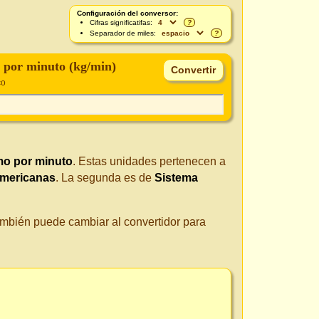
Configuración del conversor:
Cifras significatifas:
?
Separador de miles:
?
 por minuto (kg/min)
co
mo por minuto
. Estas unidades pertenecen a
americanas
. La segunda es de
Sistema
También puede cambiar al convertidor para