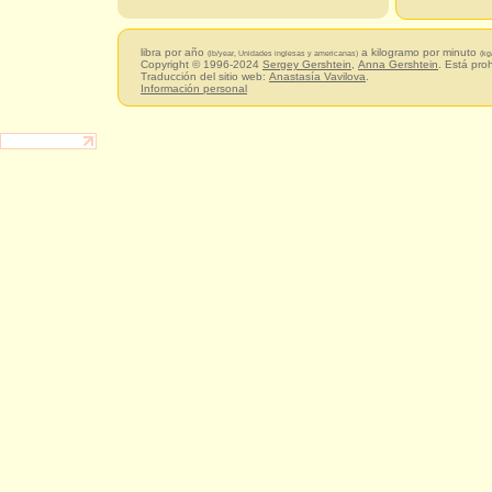
libra por año
a kilogramo por minuto
(lb/year, Unidades inglesas y americanas)
(kg
Copyright © 1996-2024
Sergey Gershtein
,
Anna Gershtein
. Está pro
Traducción del sitio web:
Anastasía Vavilova
.
Información personal