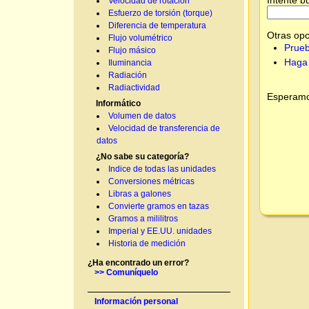
Velocidad de rotación
Esfuerzo de torsión (torque)
Diferencia de temperatura
Otras opc
Flujo volumétrico
Prueb
Flujo másico
Haga 
Iluminancia
Radiación
Radiactividad
Esperamos
Informático
Volumen de datos
Velocidad de transferencia de
datos
¿No sabe su categoría?
Indice de todas las unidades
Conversiones métricas
Libras a galones
Convierte gramos en tazas
Gramos a mililitros
Imperial y EE.UU. unidades
Historia de medición
¿Ha encontrado un error?
>> Comuníquelo
Información personal