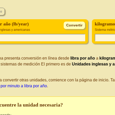
r año (lb/year)
kilogramo
nglesas y americanas
Sistema métri
na presenta conversión en línea desde
libra por año
a
kilogra
s sistemas de medición El primero es de
Unidades inglesas y 
a convertir otras unidades, comience con la página de inicio. 
por minuto a libra por año
.
cuentre la unidad necesaria?
uscarla: