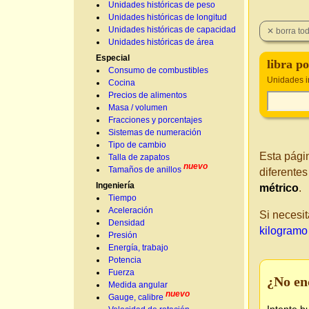
Unidades históricas de peso
Unidades históricas de longitud
Unidades históricas de capacidad
Unidades históricas de área
Especial
libra po
Consumo de combustibles
Unidades i
Cocina
Precios de alimentos
Masa / volumen
Fracciones y porcentajes
Sistemas de numeración
Tipo de cambio
Esta pági
Talla de zapatos
nuevo
Tamaños de anillos
diferente
Ingeniería
métrico
.
Tiempo
Aceleración
Si necesit
Densidad
kilogramo 
Presión
Energía, trabajo
Potencia
Fuerza
¿No en
Medida angular
nuevo
Gauge, calibre
Intente b