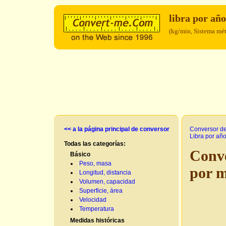
libra por añ
(kg/min, Sistema mét
<< a la página principal de conversor
Conversor d
Libra por añ
Todas las categorías:
Conve
Básico
Peso, masa
por 
Longitud, distancia
Volumen, capacidad
Superficie, área
Velocidad
Temperatura
Medidas históricas