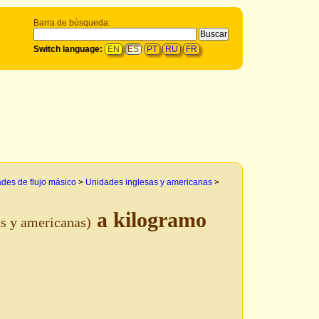
Barra de búsqueda:
Switch language:
EN
ES
PT
RU
FR
des de flujo másico
>
Unidades inglesas y americanas
>
a kilogramo
as y americanas)