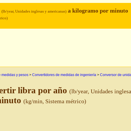
o
a kilogramo por minuto
(lb/year, Unidades inglesas y americanas)
rico)
e medidas y pesos
>
Convertidores de medidas de ingeniería
>
Conversor de unida
o
rtir libra por año
(lb/year, Unidades ingles
minuto
(kg/min, Sistema métrico)