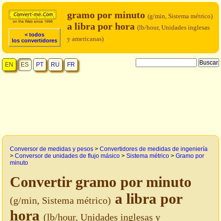
gramo por minuto
(g/min, Sistema métrico)
a libra por hora
(lb/hour, Unidades inglesas
< todos
y americanas)
los convertidores
EN
ES
PT
RU
FR
Conversor de medidas y pesos
>
Convertidores de medidas de ingeniería
>
Conversor de unidades de flujo másico
>
Sistema métrico
>
Gramo por
minuto
Convertir gramo por minuto
a libra por
(g/min, Sistema métrico)
hora
(lb/hour, Unidades inglesas y