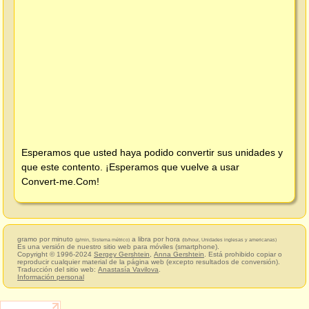
Esperamos que usted haya podido convertir sus unidades y
que este contento. ¡Esperamos que vuelve a usar
Convert-me.Com
!
gramo por minuto
a libra por hora
(g/min, Sistema métrico)
(lb/hour, Unidades inglesas y americanas)
Es una versión de nuestro sitio web para móviles (smartphone).
Copyright © 1996-2024
Sergey Gershtein
,
Anna Gershtein
. Está prohibido copiar o
reproducir cualquier material de la página web (excepto resultados de conversión).
Traducción del sitio web:
Anastasía Vavilova
.
Información personal