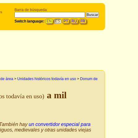
Barra de búsqueda:
es
Switch language:
EN
ES
PT
RU
FR
 de área
>
Unidades históricos todavía en uso
>
Donum de
a mil
os todavía en uso)
. También hay
un convertidor especial para
tiguos, medievales y otras unidades viejas