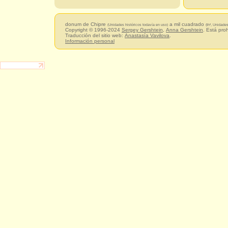
donum de Chipre
a mil cuadrado
(Unidades históricos todavía en uso)
(th², Unidade
Copyright © 1996-2024
Sergey Gershtein
,
Anna Gershtein
. Está pro
Traducción del sitio web:
Anastasía Vavilova
.
Información personal