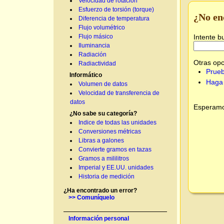
Velocidad de rotación
Esfuerzo de torsión (torque)
¿No en
Diferencia de temperatura
Flujo volumétrico
Intente b
Flujo másico
Iluminancia
Radiación
Otras opc
Radiactividad
Prueb
Informático
Haga 
Volumen de datos
Velocidad de transferencia de
datos
Esperamos
¿No sabe su categoría?
Indice de todas las unidades
Conversiones métricas
Libras a galones
Convierte gramos en tazas
Gramos a mililitros
Imperial y EE.UU. unidades
Historia de medición
¿Ha encontrado un error?
>> Comuníquelo
Información personal