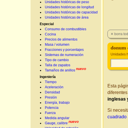
Unidades históricas de peso
Unidades históricas de longitud
Unidades históricas de capacidad
Unidades históricas de área
Especial
Consumo de combustibles
Cocina
Precios de alimentos
Masa / volumen
donum 
Fracciones y porcentajes
Unidades h
Sistemas de numeración
Tipo de cambio
Talla de zapatos
nuevo
Tamaños de anillos
Ingeniería
Tiempo
Esta pági
Aceleración
diferente
Densidad
Presión
inglesas
Energía, trabajo
Potencia
Si necesit
Fuerza
cuadrado 
Medida angular
nuevo
Gauge, calibre