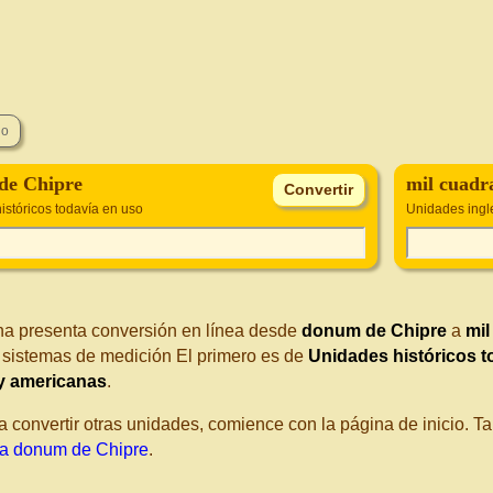
de Chipre
mil cuadra
istóricos todavía en uso
Unidades ingl
na presenta conversión en línea desde
donum de Chipre
a
mil
s sistemas de medición El primero es de
Unidades históricos t
 y americanas
.
a convertir otras unidades, comience con la página de inicio. 
a donum de Chipre
.