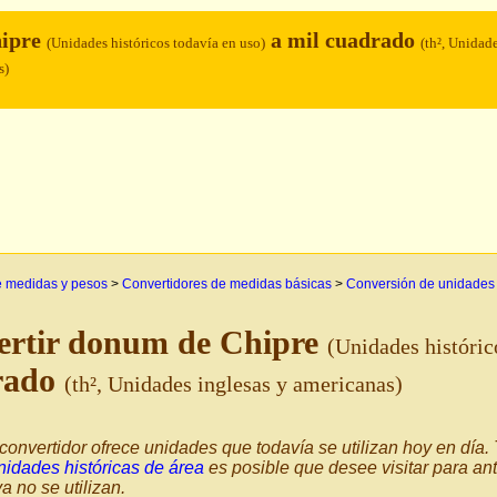
hipre
a mil cuadrado
(Unidades históricos todavía en uso)
(th², Unidad
s)
e medidas y pesos
>
Convertidores de medidas básicas
>
Conversión de unidades
ertir donum de Chipre
(Unidades históric
rado
(th², Unidades inglesas y americanas)
convertidor ofrece unidades que todavía se utilizan hoy en día
nidades históricas de área
es posible que desee visitar para an
a no se utilizan.