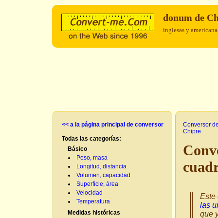
donum de C
inglesas y americana
<< a la página principal de conversor
Conversor d
Chipre
Todas las categorías:
Conv
Básico
Peso, masa
cuad
Longitud, distancia
Volumen, capacidad
Superficie, área
Velocidad
Este 
Temperatura
las u
Medidas históricas
que y