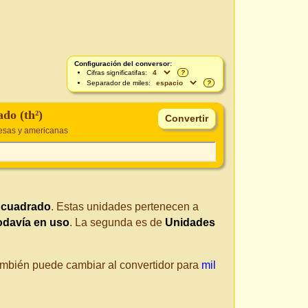
Configuración del conversor:
Cifras significatifas:
?
Separador de miles:
?
do (th²)
esas y americanas
 cuadrado
. Estas unidades pertenecen a
odavía en uso
. La segunda es de
Unidades
También puede cambiar al convertidor para
mil