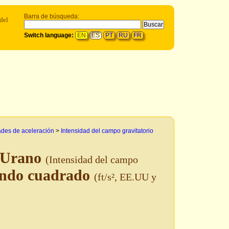
Barra de búsqueda:
del
Switch language:
EN
ES
PT
RU
FR
des de aceleración
>
Intensidad del campo gravitatorio
n Urano
(Intensidad del campo
undo cuadrado
(ft/s², EE.UU y