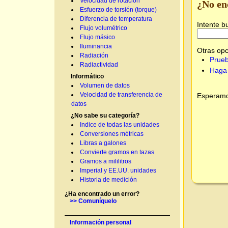
Velocidad de rotación
¿No en
Esfuerzo de torsión (torque)
Diferencia de temperatura
Intente b
Flujo volumétrico
Flujo másico
Iluminancia
Otras opc
Radiación
Prueb
Radiactividad
Haga 
Informático
Volumen de datos
Velocidad de transferencia de
Esperamos
datos
¿No sabe su categoría?
Indice de todas las unidades
Conversiones métricas
Libras a galones
Convierte gramos en tazas
Gramos a mililitros
Imperial y EE.UU. unidades
Historia de medición
¿Ha encontrado un error?
>> Comuníquelo
Información personal