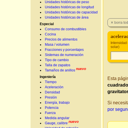
Unidades históricas de peso
Unidades históricas de longitud
Unidades históricas de capacidad
Unidades históricas de área
Especial
Consumo de combustibles
Cocina
acelera
Precios de alimentos
Intensidad 
Masa / volumen
solar)
Fracciones y porcentajes
Sistemas de numeración
Tipo de cambio
Talla de zapatos
nuevo
Tamaños de anillos
Ingeniería
Esta pági
Tiempo
cuadrad
Aceleración
gravitato
Densidad
Presión
Si necesit
Energía, trabajo
Potencia
por segun
Fuerza
Medida angular
nuevo
Gauge, calibre