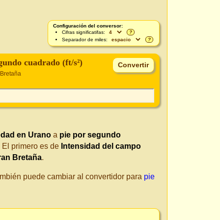
Configuración del conversor:
Cifras significatifas:
?
Separador de miles:
?
gundo cuadrado (ft/s²)
 Bretaña
vedad en Urano
a
pie por segundo
 El primero es de
Intensidad del campo
ran Bretaña
.
También puede cambiar al convertidor para
pie