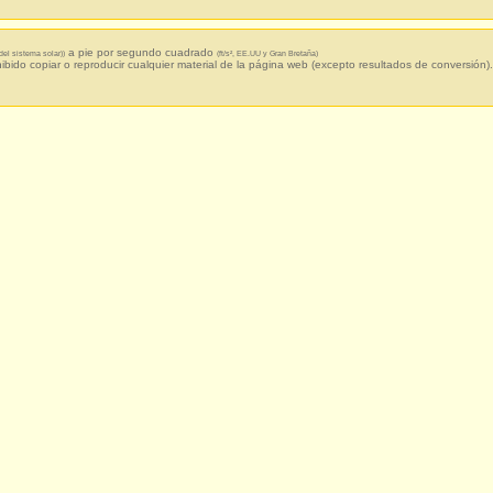
a pie por segundo cuadrado
del sistema solar))
(ft/s², EE.UU y Gran Bretaña)
hibido copiar o reproducir cualquier material de la página web (excepto resultados de conversión).