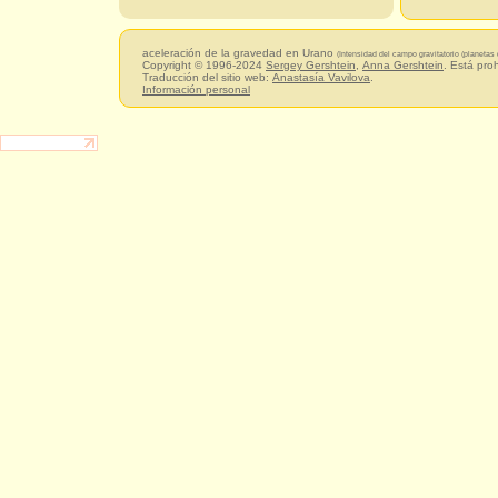
aceleración de la gravedad en Urano
(Intensidad del campo gravitatorio (planetas 
Copyright © 1996-2024
Sergey Gershtein
,
Anna Gershtein
. Está pro
Traducción del sitio web:
Anastasía Vavilova
.
Información personal