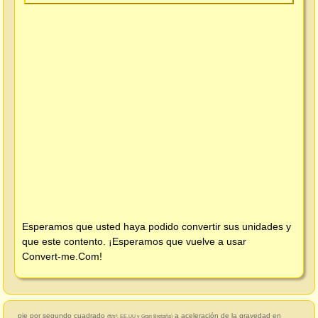
Esperamos que usted haya podido convertir sus unidades y
que este contento. ¡Esperamos que vuelve a usar
Convert-me.Com
!
pie por segundo cuadrado
a aceleración de la gravedad en
(ft/s², EE.UU y Gran Bretaña)