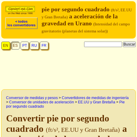
pie por segundo cuadrado
(ft/s², EE.UU
a aceleración de la
y Gran Bretaña)
< todos
gravedad en Urano
(Intensidad del campo
los convertidores
gravitatorio (planetas del sistema solar))
EN
ES
PT
RU
FR
Conversor de medidas y pesos
>
Convertidores de medidas de ingeniería
>
Conversor de unidades de aceleración
>
EE.UU y Gran Bretaña
>
Pie
por segundo cuadrado
Convertir pie por segundo
cuadrado
a
(ft/s², EE.UU y Gran Bretaña)