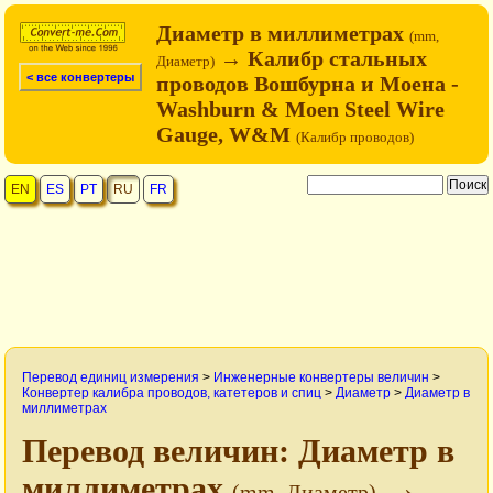
Диаметр в миллиметрах
(mm,
→ Калибр стальных
Диаметр)
< все конвертеры
проводов Вошбурна и Моена -
Washburn & Moen Steel Wire
Gauge, W&M
(Калибр проводов)
EN
ES
PT
RU
FR
Перевод единиц измерения
>
Инженерные конвертеры величин
>
Конвертер калибра проводов, катетеров и спиц
>
Диаметр
>
Диаметр в
миллиметрах
Перевод величин: Диаметр в
миллиметрах
→
(mm, Диаметр)