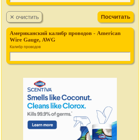
Американский калибр проводов - American
Wire Gauge, AWG
Калибр проводов