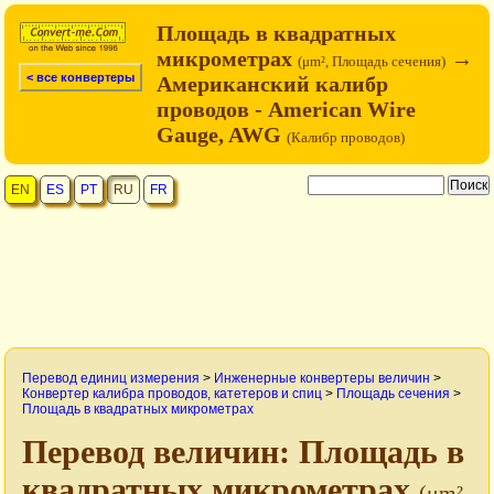
Площадь в квадратных
микрометрах
→
(μm², Площадь сечения)
< все конвертеры
Американский калибр
проводов - American Wire
Gauge, AWG
(Калибр проводов)
EN
ES
PT
RU
FR
Перевод единиц измерения
>
Инженерные конвертеры величин
>
Конвертер калибра проводов, катетеров и спиц
>
Площадь сечения
>
Площадь в квадратных микрометрах
Перевод величин: Площадь в
квадратных микрометрах
(μm²,