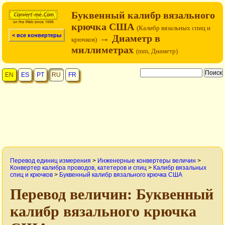
Буквенный калибр вязального
крючка США
(Калибр вязальных спиц и
< все конвертеры
→ Диаметр в
крючков)
миллиметрах
(mm, Диаметр)
EN
ES
PT
RU
FR
Перевод единиц измерения
>
Инженерные конвертеры величин
>
Конвертер калибра проводов, катетеров и спиц
>
Калибр вязальных
спиц и крючков
>
Буквенный калибр вязального крючка США
Перевод величин: Буквенный
калибр вязального крючка