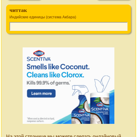
читтак
Индийские единицы (система Акбара)
На этой странице мы можете сделать онлайновый