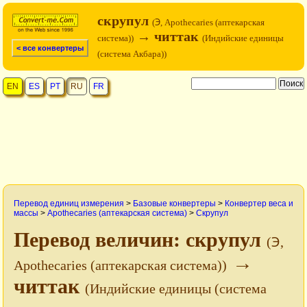
скрупул
(℈, Apothecaries (аптекарская
→ читтак
система))
(Индийские единицы
< все конвертеры
(система Акбара))
EN
ES
PT
RU
FR
Перевод единиц измерения
>
Базовые конвертеры
>
Конвертер веса и
массы
>
Apothecaries (аптекарская система)
>
Скрупул
Перевод величин: скрупул
(℈,
→
Apothecaries (аптекарская система))
читтак
(Индийские единицы (система