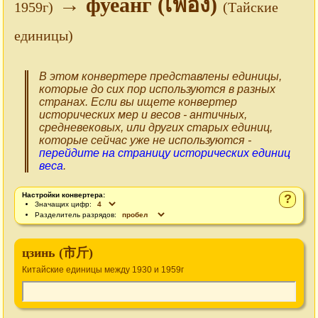
→ фуеанг (เฟื้อง)
1959г)
(Тайские
единицы)
В этом конвертере представлены единицы,
которые до сих пор используются в разных
странах. Если вы ищете конвертер
исторических мер и весов - античных,
средневековых, или других старых единиц,
которые сейчас уже не используются -
перейдите на страницу исторических единиц
веса
.
Настройки конвертера:
?
Значащих цифр:
Разделитель разрядов:
цзинь (市斤)
Китайские единицы между 1930 и 1959г