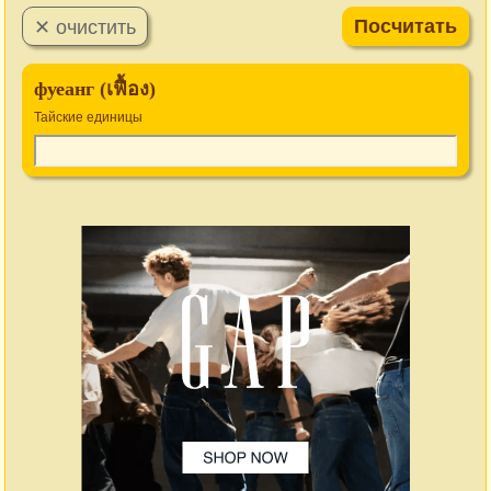
фуеанг (เฟื้อง)
Тайские единицы