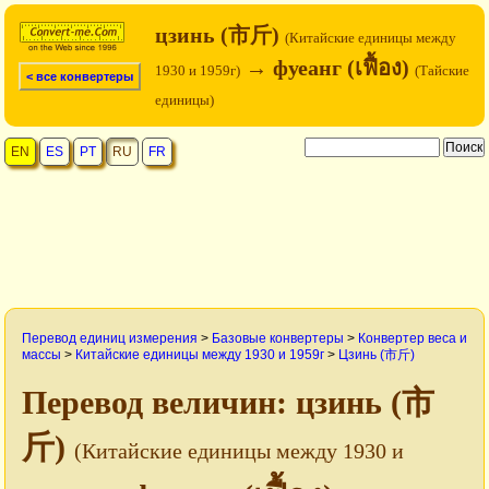
цзинь (市斤)
(Китайские единицы между
→ фуеанг (เฟื้อง)
1930 и 1959г)
(Тайские
< все конвертеры
единицы)
EN
ES
PT
RU
FR
Перевод единиц измерения
>
Базовые конвертеры
>
Конвертер веса и
массы
>
Китайские единицы между 1930 и 1959г
>
Цзинь (市斤)
Перевод величин: цзинь (市
斤)
(Китайские единицы между 1930 и