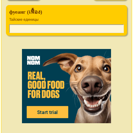
фуеанг (เฟื้อง)
Тайские единицы