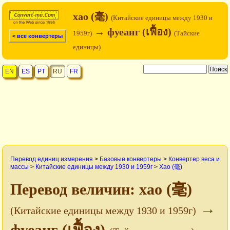
хао (毫)
(Китайские единицы между 1930 и
→ фуеанг (เฟื้อง)
1959г)
(Тайские
< все конвертеры
единицы)
EN
ES
PT
RU
FR
Перевод единиц измерения
>
Базовые конвертеры
>
Конвертер веса и
массы
>
Китайские единицы между 1930 и 1959г
>
Хао (毫)
Перевод величин: хао (毫)
→
(Китайские единицы между 1930 и 1959г)
фуеанг (เฟื้อง)