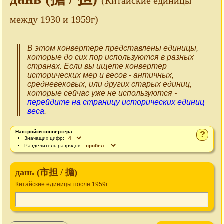
(Китайские единицы
между 1930 и 1959г)
В этом конвертере представлены единицы,
которые до сих пор используются в разных
странах. Если вы ищете конвертер
исторических мер и весов - античных,
средневековых, или других старых единиц,
которые сейчас уже не используются -
перейдите на страницу исторических единиц
веса
.
Настройки конвертера:
?
Значащих цифр:
Разделитель разрядов:
дань (市担 / 擔)
Китайские единицы после 1959г