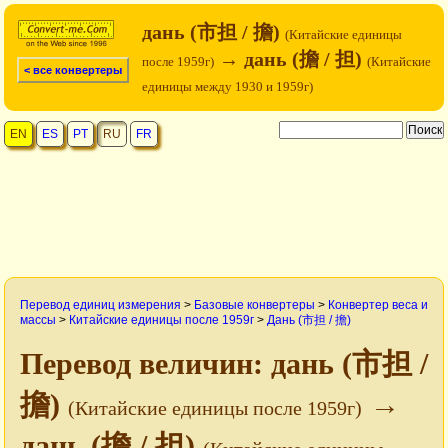
дань (市担 / 擔)
(Китайские единицы
→ дань (擔 / 担)
после 1959г)
(Китайские
< все конвертеры
единицы между 1930 и 1959г)
EN
ES
PT
RU
FR
Перевод единиц измерения
>
Базовые конвертеры
>
Конвертер веса и
массы
>
Китайские единицы после 1959г
>
Дань (市担 / 擔)
Перевод величин: дань (市担 /
擔)
→
(Китайские единицы после 1959г)
дань (擔 / 担)