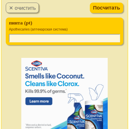
пинта (pt)
Apothecaries (аптекарская система)