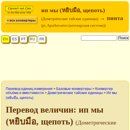
ип мы (หยิบมือ, щепоть)
→ пинта
(Дометрические тайские единицы)
< все конвертеры
(pt, Apothecaries (аптекарская система))
EN
ES
PT
RU
FR
Перевод единиц измерения
>
Базовые конвертеры
>
Конвертер
объёма и вместимости
>
Дометрические тайские единицы
>
Ип мы
(หยิบมือ, щепоть)
Перевод величин: ип мы
(หยิบมือ, щепоть)
(Дометрические