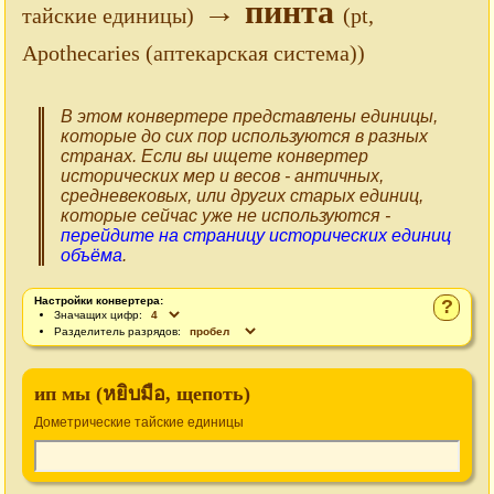
→ пинта
тайские единицы)
(pt,
Apothecaries (аптекарская система))
В этом конвертере представлены единицы,
которые до сих пор используются в разных
странах. Если вы ищете конвертер
исторических мер и весов - античных,
средневековых, или других старых единиц,
которые сейчас уже не используются -
перейдите на страницу исторических единиц
объёма
.
Настройки конвертера:
?
Значащих цифр:
Разделитель разрядов:
ип мы (หยิบมือ, щепоть)
Дометрические тайские единицы