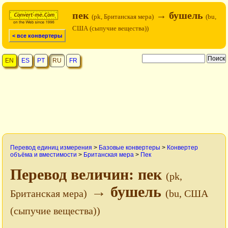
пек
→ бушель
(pk, Британская мера)
(bu,
США (сыпучие вещества))
< все конвертеры
EN
ES
PT
RU
FR
Перевод единиц измерения
>
Базовые конвертеры
>
Конвертер
объёма и вместимости
>
Британская мера
>
Пек
Перевод величин: пек
(pk,
→ бушель
Британская мера)
(bu, США
(сыпучие вещества))