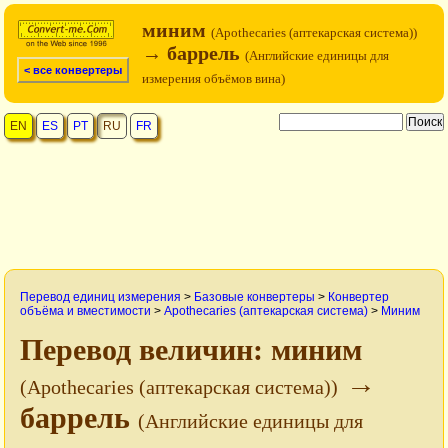
миним
(Apothecaries (аптекарская система))
→ баррель
(Английские единицы для
< все конвертеры
измерения объёмов вина)
EN
ES
PT
RU
FR
Перевод единиц измерения
>
Базовые конвертеры
>
Конвертер
объёма и вместимости
>
Apothecaries (аптекарская система)
>
Миним
Перевод величин: миним
→
(Apothecaries (аптекарская система))
баррель
(Английские единицы для