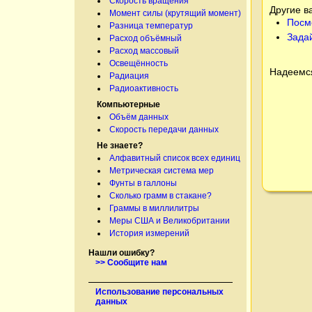
Скорость вращения
Другие в
Момент силы (крутящий момент)
Посм
Разница температур
Зада
Расход объёмный
Расход массовый
Освещённость
Надеемся
Радиация
Радиоактивность
Компьютерные
Объём данных
Скорость передачи данных
Не знаете?
Алфавитный список всех единиц
Метрическая система мер
Фунты в галлоны
Сколько грамм в стакане?
Граммы в миллилитры
Меры США и Великобритании
История измерений
Нашли ошибку?
>> Сообщите нам
Использование персональных
данных