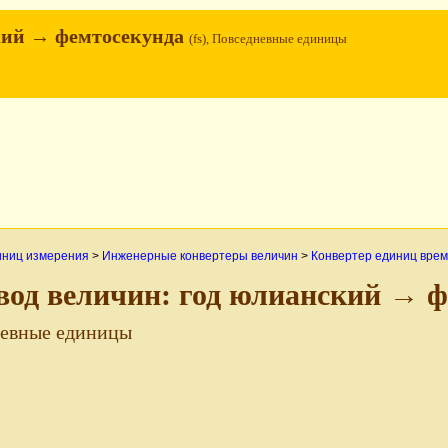
кий → фемтосекунда
(fs), Повседневные единицы
иниц измерения
>
Инженерные конвертеры величин
>
Конвертер единиц вре
вод величин: год юлианский → 
евные единицы