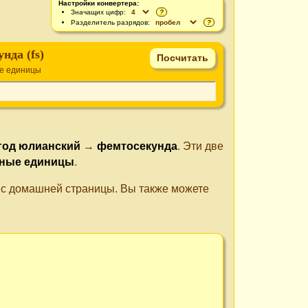
Настройки конвертера:
Значащих цифр:
?
Разделитель разрядов:
?
нда (fs)
е единицы
год юлианский
→
фемтосекунда
. Эти две
ные единицы
.
е с домашней страницы. Вы также можете