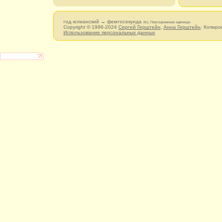
год юлианский → фемтосекунда
(fs), Повседневные единицы
Copyright © 1996-2024
Сергей Герштейн
,
Анна Герштейн
. Копиро
Использование персональных данных