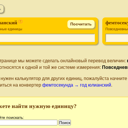
ианский
фемтосеку
!
вные единицы
Повседневны
странице мы можете сделать онлайновый перевод величин:
относятся к одной и той же системе измерения:
Повседнев
 нужен калькулятор для других единиц, пожалуйста начнит
иться на конвертер
фемтосекунда → год юлианский
.
жете найти нужную единицу?
те поискать: