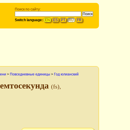
Поиск по сайту:
Switch language:
EN
ES
PT
RU
FR
мени
>
Повседневные единицы
>
Год юлианский
фемтосекунда
(fs),