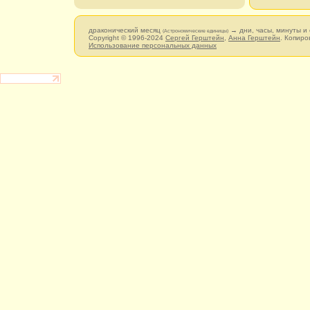
драконический месяц
→ дни, часы, минуты и
(Астрономические единицы)
Copyright © 1996-2024
Сергей Герштейн
,
Анна Герштейн
. Копиро
Использование персональных данных