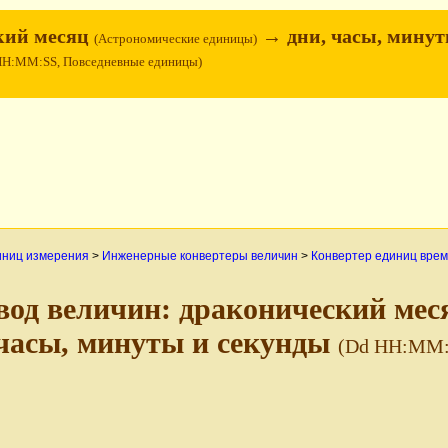
кий месяц
→ дни, часы, минут
(Астрономические единицы)
HH:MM:SS, Повседневные единицы)
иниц измерения
>
Инженерные конвертеры величин
>
Конвертер единиц вре
вод величин: драконический ме
 часы, минуты и секунды
(Dd HH:MM: