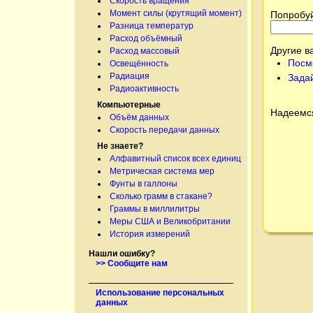
Скорость вращения
Момент силы (крутящий момент)
Попробуй
Разница температур
Расход объёмный
Другие в
Расход массовый
Посм
Освещённость
Радиация
Зада
Радиоактивность
Компьютерные
Надеемся
Объём данных
Скорость передачи данных
Не знаете?
Алфавитный список всех единиц
Метрическая система мер
Фунты в галлоны
Сколько грамм в стакане?
Граммы в миллилитры
Меры США и Великобритании
История измерений
Нашли ошибку?
>> Сообщите нам
Использование персональных
данных