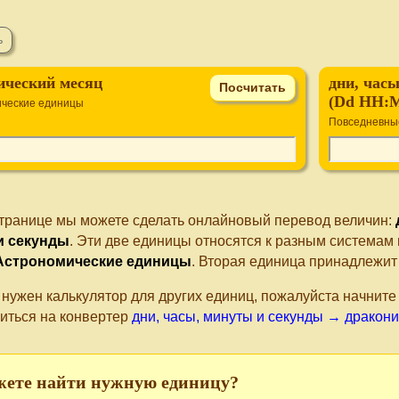
ический месяц
дни, час
(Dd HH:
ческие единицы
Повседневны
странице мы можете сделать онлайновый перевод величин:
и секунды
. Эти две единицы относятся к разным системам
Астрономические единицы
. Вторая единица принадлежи
 нужен калькулятор для других единиц, пожалуйста начнит
иться на конвертер
дни, часы, минуты и секунды → дракон
жете найти нужную единицу?