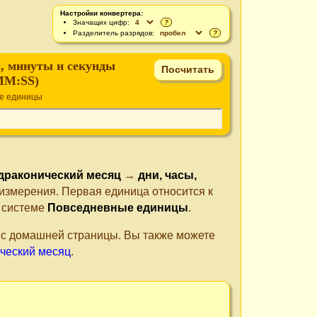
Настройки конвертера:
Значащих цифр:
?
Разделитель разрядов:
?
ы, минуты и секунды
MM:SS)
е единицы
драконический месяц
→
дни, часы,
 измерения. Первая единица относится к
т системе
Повседневные единицы
.
е с домашней страницы. Вы также можете
ический месяц
.