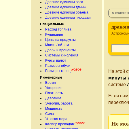
Древние единицы веса
Древние единицы длины
Древние единицы объёма
Древние единицы площади
Специальные
дракон
Расход топлива
Астрономи
Кулинария
Цены на продукты
Масса / объём
Дроби и проценты
Системы счисления
Курсы валют
Размеры обуви
новое
Размеры колец
На этой 
Инженерные
минуты 
Время
системе
Ускорение
Плотность
Если вам
Давление
переключ
Энергия, работа
Мощность
Сила
Угловая мера
Не мо
новое
Калибр проводов