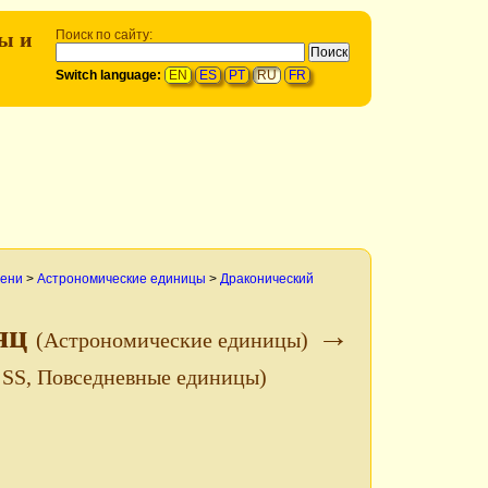
ы и
Поиск по сайту:
Switch language:
EN
ES
PT
RU
FR
мени
>
Астрономические единицы
>
Драконический
сяц
→
(Астрономические единицы)
SS, Повседневные единицы)