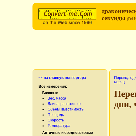
драконичес
секунды
(Dd 
<< на главную конвертера
Перевод ед
месяц
Все измерения:
Пере
Базовые
Вес, масса
дни,
Длина, расстояние
Объём, вместимость
Площадь
Скорость
Температура
Античные и средневековые