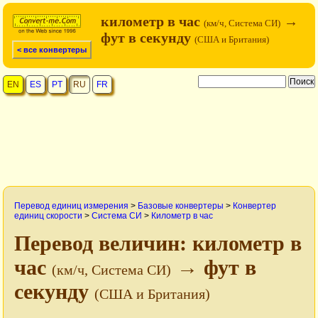
километр в час
→
(км/ч, Система СИ)
фут в секунду
(США и Британия)
< все конвертеры
EN
ES
PT
RU
FR
Перевод единиц измерения
>
Базовые конвертеры
>
Конвертер
единиц скорости
>
Система СИ
>
Километр в час
Перевод величин: километр в
час
→ фут в
(км/ч, Система СИ)
секунду
(США и Британия)