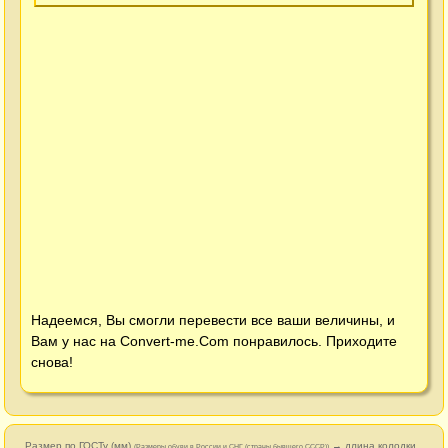
Надеемся, Вы смогли перевести все ваши величины, и
Вам у нас на
Convert-me.Com
понравилось. Приходите
снова!
Размер по ГОСТу (мм)
→ длина колодки
(Размеры обуви в России и СНГ (страны бывшего СССР))