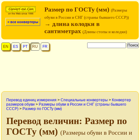
Размер по ГОСТу (мм)
(Размеры
обуви в России и СНГ (страны бывшего СССР))
< все конвертеры
→ длина колодки в
сантиметрах
(Длины стопы и колодки)
EN
ES
PT
RU
FR
Перевод единиц измерения
>
Специальные конвертеры
>
Конвертер
размеров обуви
>
Размеры обуви в России и СНГ (страны бывшего
СССР)
>
Размер по ГОСТу (мм)
Перевод величин: Размер по
ГОСТу (мм)
(Размеры обуви в России и