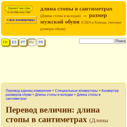
длина стопы в сантиметрах
→ размер
(Длины стопы и колодки)
< все конвертеры
мужской обуви
(США и Канада, типовые
размеры обуви)
EN
ES
PT
RU
FR
Перевод единиц измерения
>
Специальные конвертеры
>
Конвертер
размеров обуви
>
Длины стопы и колодки
>
Длина стопы в
сантиметрах
Перевод величин: длина
стопы в сантиметрах
(Длины