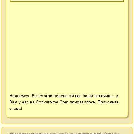
Надеемся, Вы смогли перевести все ваши величины, и
Вам у нас на
Convert-me.Com
понравилось. Приходите
снова!
длина стопы в сантиметрах
→ размер мужской обуви
(Длины стопы и колодки)
(США и