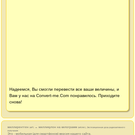
Надеемся, Вы смогли перевести все ваши величины, и
Вам у нас на
Convert-me.Com
понравилось. Приходите
снова!
миллирентген
→ милликулон на килограмм
(мР)
(мКл/кг), Экспозиционная доза радиоактивного
излучения
Это - мобильная (для смартфонов) версия нашего сайта.