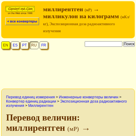
миллирентген
→
(мР)
милликулон на килограмм
(мКл/
< все конвертеры
кг), Экспозиционная доза радиоактивного
излучения
EN
ES
PT
RU
FR
Перевод единиц измерения
>
Инженерные конвертеры величин
>
Конвертер единиц радиации
>
Экспозиционная доза радиоактивного
излучения
>
Миллирентген
Перевод величин:
миллирентген
→
(мР)