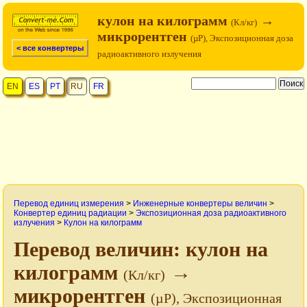
кулон на килограмм
→
(Кл/кг)
микрорентген
(µР), Экспозиционная доза
< все конвертеры
радиоактивного излучения
EN
ES
PT
RU
FR
Перевод единиц измерения
>
Инженерные конвертеры величин
>
Конвертер единиц радиации
>
Экспозиционная доза радиоактивного
излучения
>
Кулон на килограмм
Перевод величин: кулон на
килограмм
→
(Кл/кг)
микрорентген
(µР), Экспозиционная