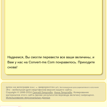
Надеемся, Вы смогли перевести все ваши величины, и
Вам у нас на
Convert-me.Com
понравилось. Приходите
снова!
кулон на килограмм
→ микрорентген
(Кл/кг)
(µР), Экспозиционная доза радиоактивного излучения
Это - мобильная (для смартфонов) версия нашего сайта.
Copyright © 1996-2024
Сергей Герштейн
,
Анна Герштейн
. Копирование
материалов этого сайта (кроме результатов перевода величин) запрещено.
Использование персональных данных