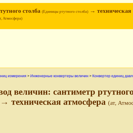
тутного столба
→ техническая
(Единицы ртутного столба)
т, Атмосфера)
иниц измерения
>
Инженерные конвертеры величин
>
Конвертер единиц дав
вод величин: сантиметр ртутног
→ техническая атмосфера
(ат, Атмо