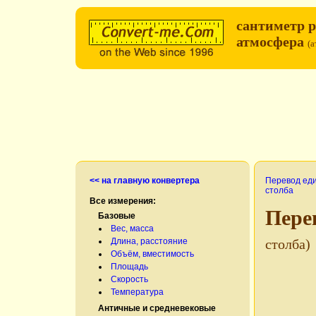
сантиметр р
атмосфера
(а
<< на главную конвертера
Перевод ед
столба
Все измерения:
Пере
Базовые
Вес, масса
Длина, расстояние
столба)
Объём, вместимость
Площадь
Скорость
Температура
Античные и средневековые