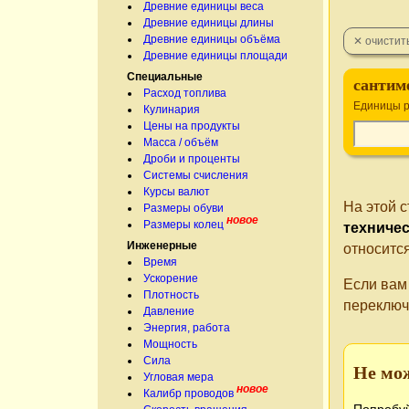
Древние единицы веса
Древние единицы длины
Древние единицы объёма
Древние единицы площади
Специальные
сантим
Расход топлива
Единицы р
Кулинария
Цены на продукты
Масса / объём
Дроби и проценты
Системы счисления
Курсы валют
На этой 
Размеры обуви
новое
Размеры колец
техниче
Инженерные
относитс
Время
Ускорение
Если вам
Плотность
переключ
Давление
Энергия, работа
Мощность
Сила
Не мо
Угловая мера
новое
Калибр проводов
Попробуй