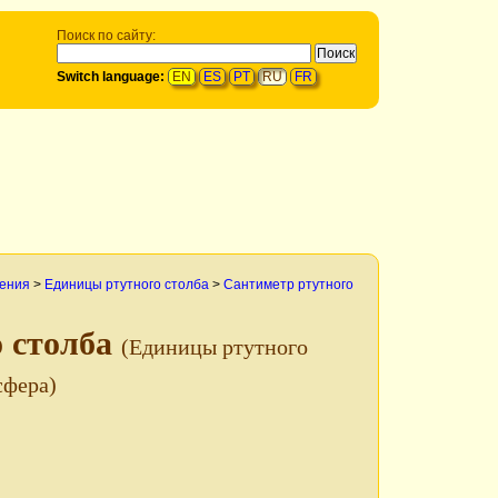
Поиск по сайту:
Switch language:
EN
ES
PT
RU
FR
ления
>
Единицы ртутного столба
>
Сантиметр ртутного
о столба
(Единицы ртутного
сфера)