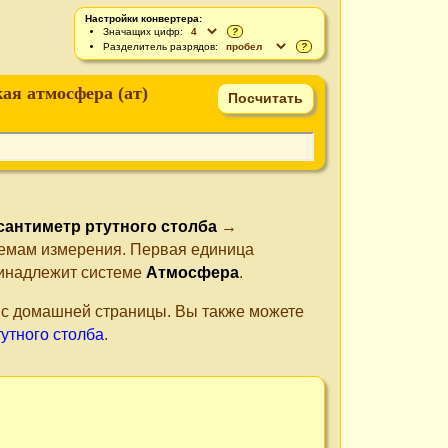
Настройки конвертера:
Значащих цифр:
?
Разделитель разрядов:
?
ая атмосфера (ат)
сантиметр ртутного столба
→
стемам измерения. Первая единица
ринадлежит системе
Атмосфера
.
е с домашней страницы. Вы также можете
утного столба
.