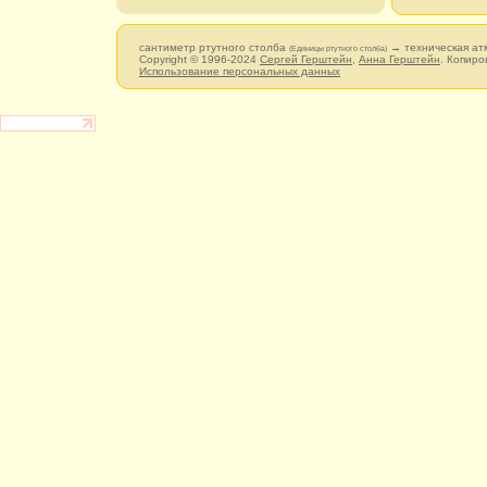
сантиметр ртутного столба
→ техническая а
(Единицы ртутного столба)
Copyright © 1996-2024
Сергей Герштейн
,
Анна Герштейн
. Копиро
Использование персональных данных