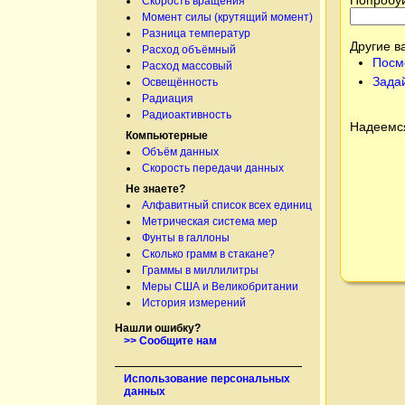
Скорость вращения
Момент силы (крутящий момент)
Разница температур
Другие в
Расход объёмный
Посм
Расход массовый
Зада
Освещённость
Радиация
Радиоактивность
Надеемся
Компьютерные
Объём данных
Скорость передачи данных
Не знаете?
Алфавитный список всех единиц
Метрическая система мер
Фунты в галлоны
Сколько грамм в стакане?
Граммы в миллилитры
Меры США и Великобритании
История измерений
Нашли ошибку?
>> Сообщите нам
Использование персональных
данных