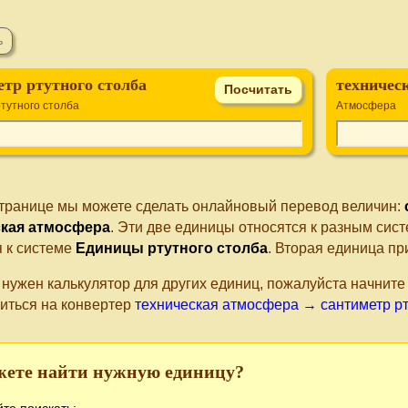
етр ртутного столба
техническ
тутного столба
Атмосфера
странице мы можете сделать онлайновый перевод величин:
ская атмосфера
. Эти две единицы относятся к разным си
я к системе
Единицы ртутного столба
. Вторая единица п
 нужен калькулятор для других единиц, пожалуйста начнит
иться на конвертер
техническая атмосфера → сантиметр рт
жете найти нужную единицу?
те поискать: