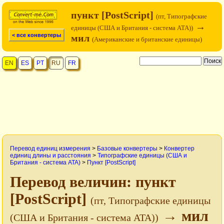
пункт [PostScript]
(пт, Типографские
→
единицы (США и Британия - система ATA))
< все конвертеры
мил
(Американские и британские единицы)
EN
ES
PT
RU
FR
Перевод единиц измерения
>
Базовые конвертеры
>
Конвертер
единиц длины и расстояния
>
Типографские единицы (США и
Британия - система ATA)
>
Пункт [PostScript]
Перевод величин: пункт
[PostScript]
(пт, Типографские единицы
→ мил
(США и Британия - система ATA))