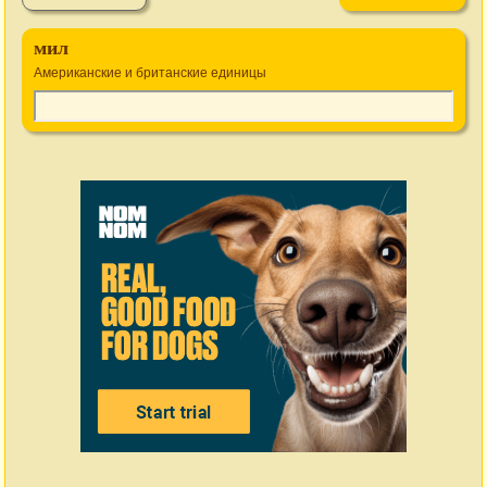
мил
Американские и британские единицы