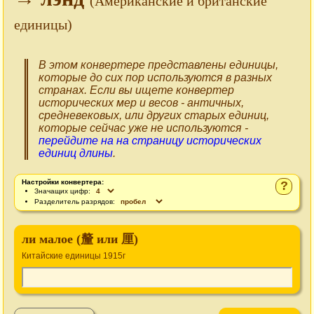
(Американские и британские
единицы)
В этом конвертере представлены единицы,
которые до сих пор используются в разных
странах. Если вы ищете конвертер
исторических мер и весов - античных,
средневековых, или других старых единиц,
которые сейчас уже не используются -
перейдите на на страницу исторических
единиц длины
.
Настройки конвертера:
?
Значащих цифр:
Разделитель разрядов:
ли малое (釐 или 厘)
Китайские единицы 1915г