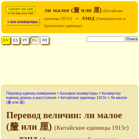
ли малое (釐 или 厘)
(Китайские
→ лэнд
единицы 1915г)
(Американские и
< все конвертеры
британские единицы)
EN
ES
PT
RU
FR
Перевод единиц измерения
>
Базовые конвертеры
>
Конвертер
единиц длины и расстояния
>
Китайские единицы 1915г
>
Ли малое
(釐 или 厘)
Перевод величин: ли малое
(釐 или 厘)
(Китайские единицы 1915г)
→ лэнд