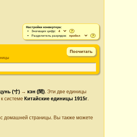
Настройки конвертера:
Значащих цифр:
?
Разделитель разрядов:
?
иницы
цунь (寸)
→
кэн (間)
. Эти две единицы
 к системе
Китайские единицы 1915г
.
е с домашней страницы. Вы также можете