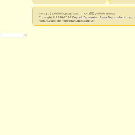
цунь (寸)
→ кэн (間)
(Китайские единицы 1915г)
(Японские единицы)
Copyright © 1996-2024
Сергей Герштейн
,
Анна Герштейн
. Копиро
Использование персональных данных