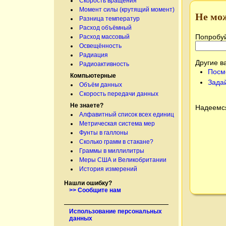
Скорость вращения
Момент силы (крутящий момент)
Не мо
Разница температур
Расход объёмный
Попробуй
Расход массовый
Освещённость
Радиация
Другие в
Радиоактивность
Посм
Компьютерные
Зада
Объём данных
Скорость передачи данных
Не знаете?
Надеемся
Алфавитный список всех единиц
Метрическая система мер
Фунты в галлоны
Сколько грамм в стакане?
Граммы в миллилитры
Меры США и Великобритании
История измерений
Нашли ошибку?
>> Сообщите нам
Использование персональных
данных