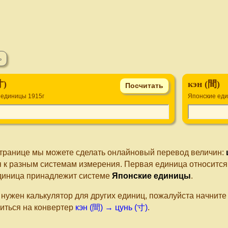
寸)
кэн (間)
 единицы 1915г
Японские ед
странице мы можете сделать онлайновый перевод величин:
я к разным системам измерения. Первая единица относится
диница принадлежит системе
Японские единицы
.
 нужен калькулятор для других единиц, пожалуйста начнит
иться на конвертер
кэн (間) → цунь (寸)
.