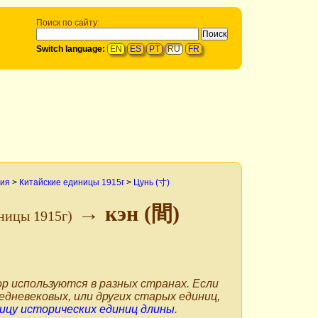
Поиск по сайту:
Switch language:
EN
ES
PT
RU
FR
ния
>
Китайские единицы 1915г
>
Цунь (寸)
→ кэн (間)
ницы 1915г)
р используются в разных странах. Если
едневековых, или других старых единиц,
ицу исторических единиц длины
.