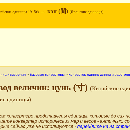
→ кэн (間)
тайские единицы 1915г)
(Японские единицы)
иниц измерения
>
Базовые конвертеры
>
Конвертер единиц длины и расстоя
вод величин: цунь (寸)
(Китайские еди
ие единицы)
ом конвертере представлены единицы, которые до сих по
щете конвертер исторических мер и весов - античных, ср
рые сейчас уже не используются -
перейдите на на стран