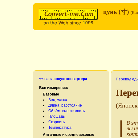
цунь (寸)
(Ки
<< на главную конвертера
Перевод ед
Все измерения:
Пере
Базовые
Вес, масса
(Японск
Длина, расстояние
Объём, вместимость
Площадь
Скорость
В эт
Температура
вы и
кото
Античные и средневековые