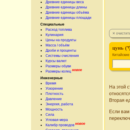
Древние единицы веса
Древние единицы длины
Древние единицы объёма
Древние единицы площади
Специальные
Расход топлива
Кулинария
Цены на продукты
Масса / объём
цунь (
Дроби и проценты
Китайские
Системы счисления
Курсы валют
Размеры обуви
новое
Размеры колец
Инженерные
Время
На этой 
Ускорение
относятс
Плотность
Давление
Вторая е
Энергия, работа
Мощность
Если вам
Сила
переключ
Угловая мера
новое
Калибр проводов