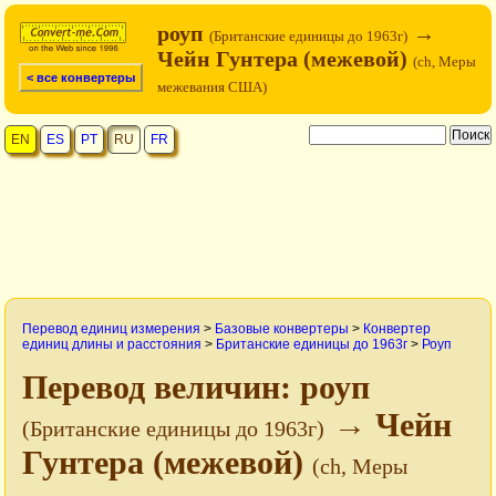
роуп
→
(Британские единицы до 1963г)
Чейн Гунтера (межевой)
(ch, Меры
< все конвертеры
межевания США)
EN
ES
PT
RU
FR
Перевод единиц измерения
>
Базовые конвертеры
>
Конвертер
единиц длины и расстояния
>
Британские единицы до 1963г
>
Роуп
Перевод величин: роуп
→ Чейн
(Британские единицы до 1963г)
Гунтера (межевой)
(ch, Меры