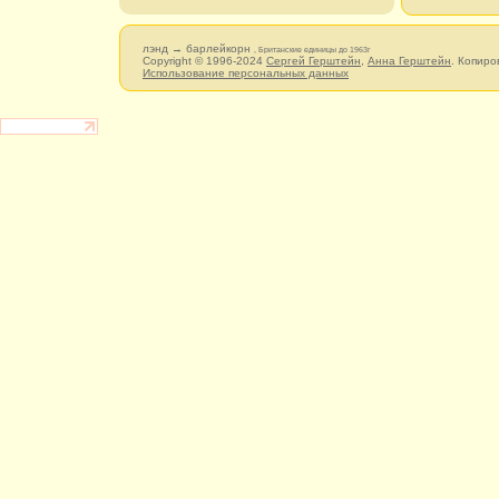
лэнд → барлейкорн
, Британские единицы до 1963г
Copyright © 1996-2024
Сергей Герштейн
,
Анна Герштейн
. Копиро
Использование персональных данных