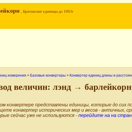
лейкорн
, Британские единицы до 1963г
иниц измерения
>
Базовые конвертеры
>
Конвертер единиц длины и расстоя
вод величин: лэнд → барлейкор
ом конвертере представлены единицы, которые до сих по
щете конвертер исторических мер и весов - античных, ср
рые сейчас уже не используются -
перейдите на на стран