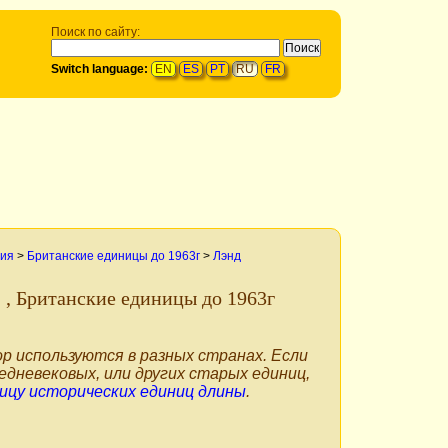
Поиск по сайту:
Switch language:
EN
ES
PT
RU
FR
ния
>
Британские единицы до 1963г
>
Лэнд
н
, Британские единицы до 1963г
р используются в разных странах. Если
едневековых, или других старых единиц,
ицу исторических единиц длины
.