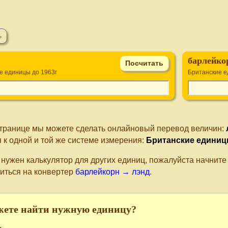
барлейко
е единицы до 1963г
Британские е
странице мы можете сделать онлайновый перевод величин:
 к одной и той же системе измерения:
Британские единиц
 нужен калькулятор для других единиц, пожалуйста начнит
иться на конвертер
барлейкорн → лэнд
.
жете найти нужную единицу?