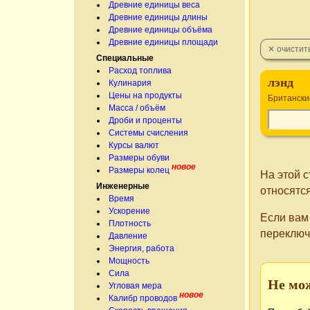
Древние единицы веса
Древние единицы длины
Древние единицы объёма
Древние единицы площади
Специальные
Расход топлива
лэнд
Кулинария
Цены на продукты
Британски
Масса / объём
Дроби и проценты
Системы счисления
Курсы валют
Размеры обуви
новое
Размеры колец
На этой 
Инженерные
относятся
Время
Ускорение
Если вам
Плотность
переключ
Давление
Энергия, работа
Мощность
Сила
Не мо
Угловая мера
новое
Калибр проводов