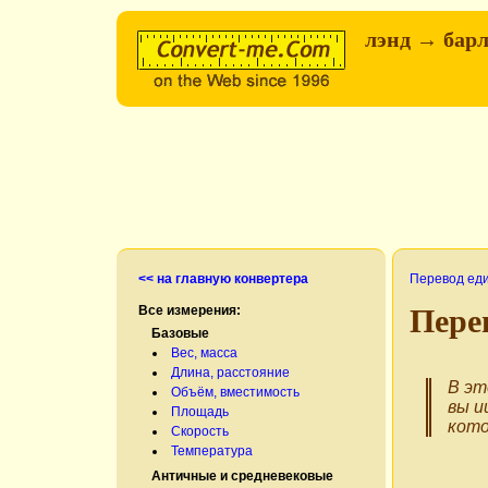
лэнд → бар
<< на главную конвертера
Перевод ед
Все измерения:
Пере
Базовые
Вес, масса
Длина, расстояние
В эт
Объём, вместимость
вы и
Площадь
кото
Скорость
Температура
Античные и средневековые