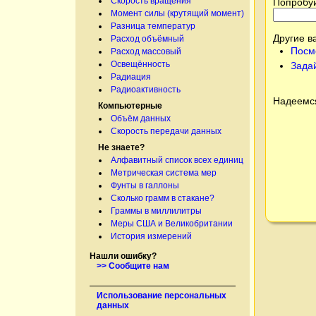
Скорость вращения
Попробуй
Момент силы (крутящий момент)
Разница температур
Другие в
Расход объёмный
Посм
Расход массовый
Освещённость
Зада
Радиация
Радиоактивность
Надеемся
Компьютерные
Объём данных
Скорость передачи данных
Не знаете?
Алфавитный список всех единиц
Метрическая система мер
Фунты в галлоны
Сколько грамм в стакане?
Граммы в миллилитры
Меры США и Великобритании
История измерений
Нашли ошибку?
>> Сообщите нам
Использование персональных
данных