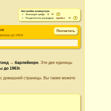
Настройки конвертера:
Значащих цифр:
?
Разделитель разрядов:
?
рн
диницы до 1963г
лэнд
→
барлейкорн
. Эти две единицы
ы до 1963г
.
е с домашней страницы. Вы также можете