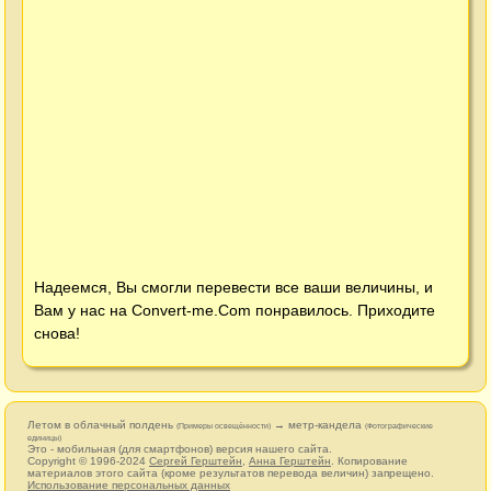
Надеемся, Вы смогли перевести все ваши величины, и
Вам у нас на
Convert-me.Com
понравилось. Приходите
снова!
Летом в облачный полдень
→ метр-кандела
(Примеры освещённости)
(Фотографические
единицы)
Это - мобильная (для смартфонов) версия нашего сайта.
Copyright © 1996-2024
Сергей Герштейн
,
Анна Герштейн
. Копирование
материалов этого сайта (кроме результатов перевода величин) запрещено.
Использование персональных данных