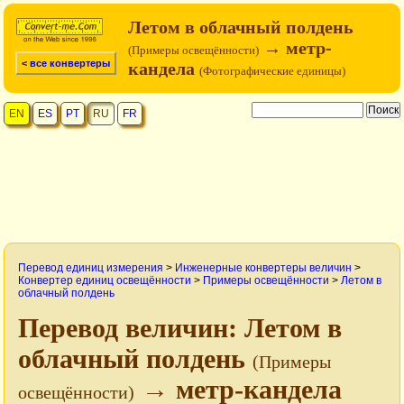
Летом в облачный полдень
→ метр-
(Примеры освещённости)
< все конвертеры
кандела
(Фотографические единицы)
EN
ES
PT
RU
FR
Перевод единиц измерения
>
Инженерные конвертеры величин
>
Конвертер единиц освещённости
>
Примеры освещённости
>
Летом в
облачный полдень
Перевод величин: Летом в
облачный полдень
(Примеры
→ метр-кандела
освещённости)