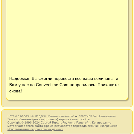
Надеемся, Вы смогли перевести все ваши величины, и
Вам у нас на
Convert-me.Com
понравилось. Приходите
снова!
Летом в облачный полдень
→ апостилб
(Примеры освещённости)
(asb, Другие единицы)
Это - мобильная (для смартфонов) версия нашего сайта.
Copyright © 1996-2024
Сергей Герштейн
,
Анна Герштейн
. Копирование
материалов этого сайта (кроме результатов перевода величин) запрещено.
Использование персональных данных