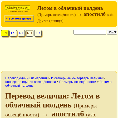
Летом в облачный полдень
→ апостилб
(Примеры освещённости)
(asb,
< все конвертеры
Другие единицы)
EN
ES
PT
RU
FR
Перевод единиц измерения
>
Инженерные конвертеры величин
>
Конвертер единиц освещённости
>
Примеры освещённости
>
Летом в
облачный полдень
Перевод величин: Летом в
облачный полдень
(Примеры
→ апостилб
освещённости)
(asb,