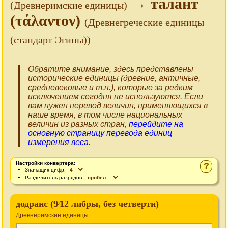
→ талант
(Древнеримские единицы)
(τάλαντον)
(Древнегреческие единицы
(стандарт Эгины))
Обратите внимание, здесь представлены
исторические единицы (древние, античные,
средневековые и т.п.), которые за редким
исключением сегодня не используются. Если
вам нужен перевод величин, применяющихся в
наше время, в том числе национальных
величин из разных стран,
перейдите на
основную страницу перевода единиц
измерения веса
.
Настройки конвертера:
?
Значащих цифр:
Разделитель разрядов:
додранс (9⁄12 либры, без четверти)
Древнеримские единицы