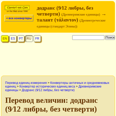
додранс (9⁄12 либры, без
четверти)
→
(Древнеримские единицы)
< все конвертеры
талант (τάλαντον)
(Древнегреческие
единицы (стандарт Эгины))
EN
ES
PT
RU
FR
Перевод единиц измерения
>
Конвертеры античных и средневековых
единиц
>
Конвертер исторических единиц веса
>
Древнеримские
единицы
>
Додранс (9⁄12 либры, без четверти)
Перевод величин: додранс
(9⁄12 либры, без четверти)