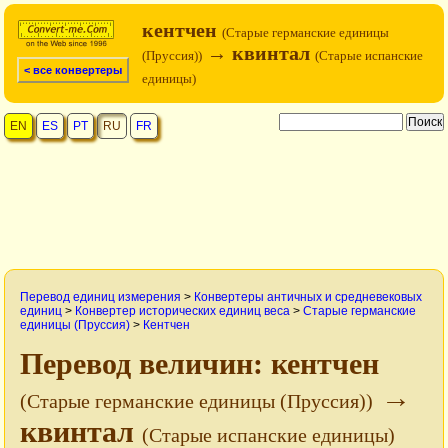
кентчен
(Старые германские единицы
→ квинтал
(Пруссия))
(Старые испанские
< все конвертеры
единицы)
EN
ES
PT
RU
FR
Перевод единиц измерения
>
Конвертеры античных и средневековых
единиц
>
Конвертер исторических единиц веса
>
Старые германские
единицы (Пруссия)
>
Кентчен
Перевод величин: кентчен
→
(Старые германские единицы (Пруссия))
квинтал
(Старые испанские единицы)