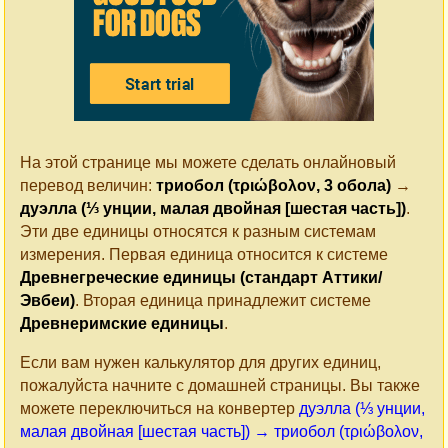
На этой странице мы можете сделать онлайновый
перевод величин:
триобол (τριώβολον, 3 обола)
→
дуэлла (⅓ унции, малая двойная [шестая часть])
.
Эти две единицы относятся к разным системам
измерения. Первая единица относится к системе
Древнегреческие единицы (стандарт Аттики/
Эвбеи)
. Вторая единица принадлежит системе
Древнеримские единицы
.
Если вам нужен калькулятор для других единиц,
пожалуйста начните с домашней страницы. Вы также
можете переключиться на конвертер
дуэлла (⅓ унции,
малая двойная [шестая часть]) → триобол (τριώβολον,