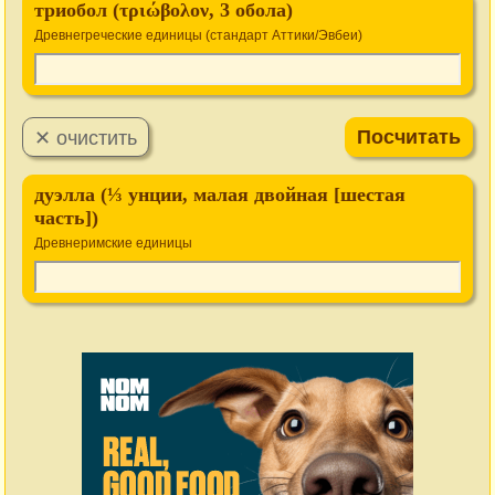
триобол (τριώβολον, 3 обола)
Древнегреческие единицы (стандарт Аттики/Эвбеи)
дуэлла (⅓ унции, малая двойная [шестая
часть])
Древнеримские единицы