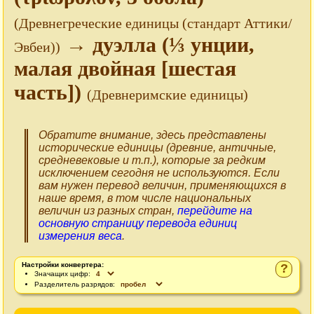
(Древнегреческие единицы (стандарт Аттики/
→ дуэлла (⅓ унции,
Эвбеи))
малая двойная [шестая
часть])
(Древнеримские единицы)
Обратите внимание, здесь представлены
исторические единицы (древние, античные,
средневековые и т.п.), которые за редким
исключением сегодня не используются. Если
вам нужен перевод величин, применяющихся в
наше время, в том числе национальных
величин из разных стран,
перейдите на
основную страницу перевода единиц
измерения веса
.
Настройки конвертера:
?
Значащих цифр:
Разделитель разрядов: