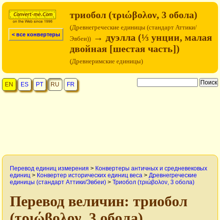
триобол (τριώβολον, 3 обола)
(Древнегреческие единицы (стандарт Аттики/
< все конвертеры
→ дуэлла (⅓ унции, малая
Эвбеи))
двойная [шестая часть])
(Древнеримские единицы)
EN
ES
PT
RU
FR
Перевод единиц измерения
>
Конвертеры античных и средневековых
единиц
>
Конвертер исторических единиц веса
>
Древнегреческие
единицы (стандарт Аттики/Эвбеи)
>
Триобол (τριώβολον, 3 обола)
Перевод величин: триобол
(τριώβολον, 3 обола)