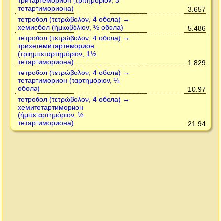
тритартеморион (τριτημόριον, 3
тетартимориона)
3.657
тетробол (τετρώβολον, 4 обола) →
хемиобол (ἡμιωβόλιον, ½ обола)
5.486
тетробол (τετρώβολον, 4 обола) →
трихетемитартеморион
(τριημιτεταρτημόριον, 1½
тетартимориона)
1.829
тетробол (τετρώβολον, 4 обола) →
тетартиморион (ταρτημόριον, ¼
обола)
10.97
тетробол (τετρώβολον, 4 обола) →
хемитетартиморион
(ἡμιτεταρτημόριον, ½
тетартимориона)
21.94