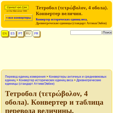
Тетробол (τετρώβολον, 4 обола).
Конвертер величин.
< все конвертеры
Конвертер исторических единиц веса
,
Древнегреческие единицы (стандарт Аттики/Эвбеи)
EN
ES
PT
RU
FR
Перевод единиц измерения
>
Конвертеры античных и средневековых
единиц
>
Конвертер исторических единиц веса
>
Древнегреческие
единицы (стандарт Аттики/Эвбеи)
Тетробол (τετρώβολον, 4
обола). Конвертер и таблица
перевода величины.