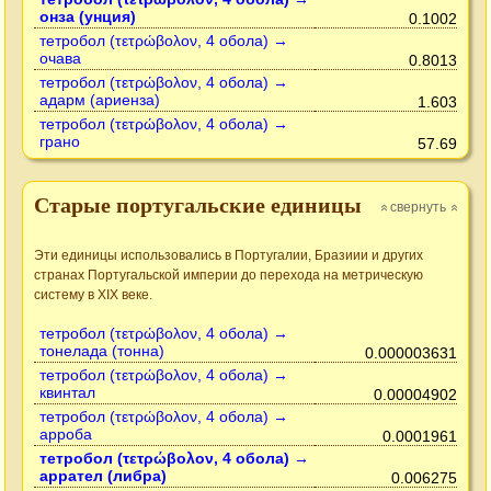
онза (унция)
0.1002
тетробол (τετρώβολον, 4 обола) →
очава
0.8013
тетробол (τετρώβολον, 4 обола) →
адарм (ариенза)
1.603
тетробол (τετρώβολον, 4 обола) →
грано
57.69
Старые португальские единицы
свернуть
»
»
Эти единицы использовались в Португалии, Бразиии и других
странах Португальской империи до перехода на метрическую
систему в XIX веке.
тетробол (τετρώβολον, 4 обола) →
тонелада (тонна)
0.000003631
тетробол (τετρώβολον, 4 обола) →
квинтал
0.00004902
тетробол (τετρώβολον, 4 обола) →
арроба
0.0001961
тетробол (τετρώβολον, 4 обола) →
аррател (либра)
0.006275