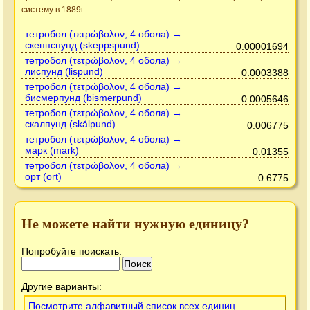
систему в 1889г.
тетробол (τετρώβολον, 4 обола) →
скеппспунд (skeppspund)
0.00001694
тетробол (τετρώβολον, 4 обола) →
лиспунд (lispund)
0.0003388
тетробол (τετρώβολον, 4 обола) →
бисмерпунд (bismerpund)
0.0005646
тетробол (τετρώβολον, 4 обола) →
скалпунд (skålpund)
0.006775
тетробол (τετρώβολον, 4 обола) →
марк (mark)
0.01355
тетробол (τετρώβολον, 4 обола) →
орт (ort)
0.6775
Не можете найти нужную единицу?
Попробуйте поискать:
Другие варианты:
Посмотрите алфавитный список всех единиц