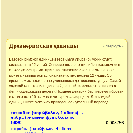
Древнеримские единицы
свернуть
»
»
Базовой римской единицей веса была либра (римский фунт),
содержащая 12 унций. Современные оценки либры варьируются
от 322 до 329 грамм; принятое значение 328,9 грамм. Базовая
монета называлась ас, она изначально весила 12 унций. Со
временем ас постепенно уменьшился до половины унции. Самой
ходовой монетой был денарий, равный 10 асам (от латинского
dēnī - содержащий десять). Позднее денарий был перекалиброван
и стал равен 16 асам или четырём сестерциям. Для каждой
единицы ниже в скобках приведен её буквальный перевод.
тетробол (τετρώβολον, 4 обола) →
либра (римский фунт, баланс,
гиря)
0.008756
тетробол (τετρώβολον, 4 обола) →