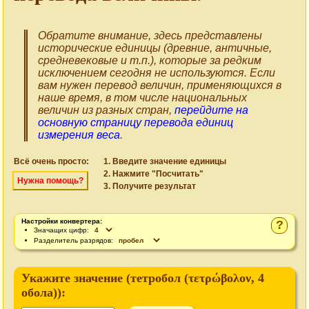
Обратите внимание, здесь представлены
исторические единицы (древние, античные,
средневековые и т.п.), которые за редким
исключением сегодня не используются. Если
вам нужен перевод величин, применяющихся в
наше время, в том числе национальных
величин из разных стран,
перейдите на
основную страницу перевода единиц
измерения веса
.
Всё очень просто:
Введите значение единицы
Нажмите "Посчитать"
Нужна помощь?
Получите результат
Настройки конвертера:
?
Значащих цифр:
Разделитель разрядов:
Укажите значение (
тетробол (τετρώβολον, 4
обола)
):