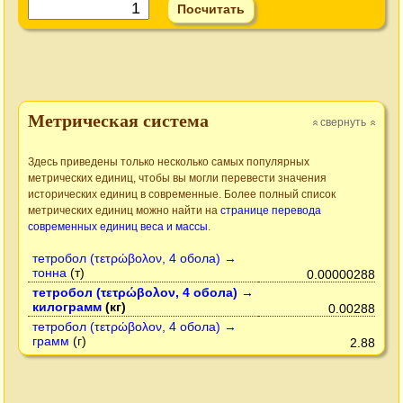
Метрическая система
свернуть
»
»
Здесь приведены только несколько самых популярных
метрических единиц, чтобы вы могли перевести значения
исторических единиц в современные. Более полный список
метрических единиц можно найти на
странице перевода
современных единиц веса и массы
.
тетробол (τετρώβολον, 4 обола) →
тонна
(т)
0.00000288
тетробол (τετρώβολον, 4 обола) →
килограмм
(кг)
0.00288
тетробол (τετρώβολον, 4 обола) →
грамм
(г)
2.88