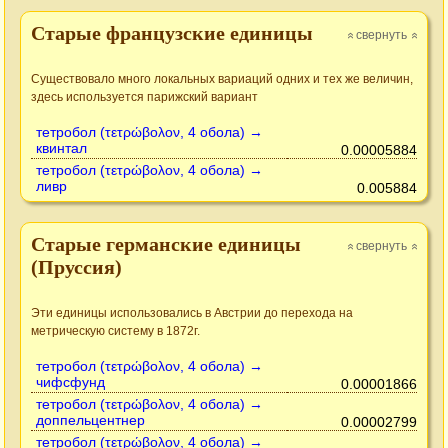
Старые французские единицы
свернуть
»
»
Существовало много локальных вариаций одних и тех же величин,
здесь используется парижский вариант
тетробол (τετρώβολον, 4 обола) →
квинтал
0.00005884
тетробол (τετρώβολον, 4 обола) →
ливр
0.005884
Старые германские единицы
свернуть
»
»
(Пруссия)
Эти единицы использовались в Австрии до перехода на
метрическую систему в 1872г.
тетробол (τετρώβολον, 4 обола) →
чифсфунд
0.00001866
тетробол (τετρώβολον, 4 обола) →
доппельцентнер
0.00002799
тетробол (τετρώβολον, 4 обола) →