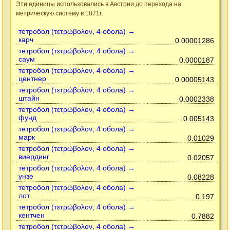
Эти единицы использовались в Австрии до перехода на
метрическую систему в 1871г.
тетробол (τετρώβολον, 4 обола) →
карч
0.00001286
тетробол (τετρώβολον, 4 обола) →
саум
0.0000187
тетробол (τετρώβολον, 4 обола) →
центнер
0.00005143
тетробол (τετρώβολον, 4 обола) →
штайн
0.0002338
тетробол (τετρώβολον, 4 обола) →
фунд
0.005143
тетробол (τετρώβολον, 4 обола) →
марк
0.01029
тетробол (τετρώβολον, 4 обола) →
виердинг
0.02057
тетробол (τετρώβολον, 4 обола) →
унзе
0.08228
тетробол (τετρώβολον, 4 обола) →
лот
0.197
тетробол (τετρώβολον, 4 обола) →
кентчен
0.7882
тетробол (τετρώβολον, 4 обола) →