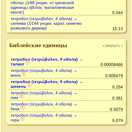
оболус (1⁄48 унции, от греческой
единицы ὀβολός 'маталлическая
капля')
5.044
тетробол (τετρώβολον, 4 обола) →
силиква (1⁄144 унции, карат, семечко
рожкового дерева)
15.13
Библейские единицы
свернуть
»
»
тетробол (τετρώβολον, 4 обола) →
талант
!
0.00008466
тетробол (τετρώβολον, 4 обола) →
мина
!
0.005079
тетробол (τετρώβολον, 4 обола) →
шекель
!
0.254
тетробол (τετρώβολον, 4 обола) →
пим
!
0.381
тетробол (τετρώβολον, 4 обола) →
бека
!
0.5079
тетробол (τετρώβολον, 4 обола) →
гера
!
5.079