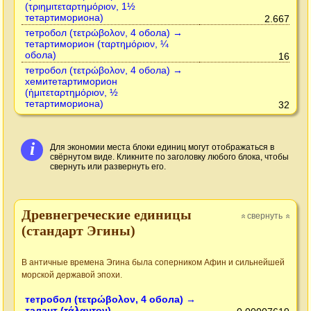
(τριημιτεταρτημόριον, 1½
тетартимориона)
2.667
тетробол (τετρώβολον, 4 обола) →
тетартиморион (ταρτημόριον, ¼
обола)
16
тетробол (τετρώβολον, 4 обола) →
хемитетартиморион
(ἡμιτεταρτημόριον, ½
тетартимориона)
32
i
Для экономии места блоки единиц могут отображаться в
свёрнутом виде. Кликните по заголовку любого блока, чтобы
свернуть или развернуть его.
Древнегреческие единицы
свернуть
»
»
(стандарт Эгины)
В античные времена Эгина была соперником Афин и сильнейшей
морской державой эпохи.
тетробол (τετρώβολον, 4 обола) →
талант (τάλαντον)