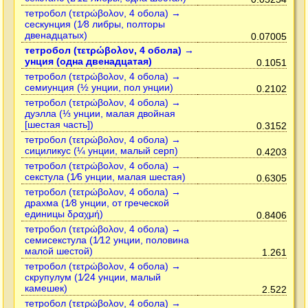
тетробол (τετρώβολον, 4 обола) →
сескунция (1⁄8 либры, полторы
двенадцатых)
0.07005
тетробол (τετρώβολον, 4 обола) →
унция (одна двенадцатая)
0.1051
тетробол (τετρώβολον, 4 обола) →
семиунция (½ унции, пол унции)
0.2102
тетробол (τετρώβολον, 4 обола) →
дуэлла (⅓ унции, малая двойная
[шестая часть])
0.3152
тетробол (τετρώβολον, 4 обола) →
сициликус (¼ унции, малый серп)
0.4203
тетробол (τετρώβολον, 4 обола) →
секстула (1⁄6 унции, малая шестая)
0.6305
тетробол (τετρώβολον, 4 обола) →
драхма (1⁄8 унции, от греческой
единицы δραχμή)
0.8406
тетробол (τετρώβολον, 4 обола) →
семисекстула (1⁄12 унции, половина
малой шестой)
1.261
тетробол (τετρώβολον, 4 обола) →
скрупулум (1⁄24 унции, малый
камешек)
2.522
тетробол (τετρώβολον, 4 обола) →