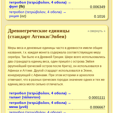
тетробол (τετρώβολον, 4 обола) →
фунт
(lb)
0.006349
тетробол (τετρώβολον, 4 обола) →
унция
(oz)
0.1016
Древнегреческие единицы
свернуть
»
»
(стандарт Аттики/Эвбеи)
Меры веса и денежные единицы часто в древности имели общие
названия, т.к. каждая монета содержала соответствующую меру
серебра. Так было и в Древней Греции. Шире всего использовались
два страндарта единиц веса, один пришёл с острова Эвбея
(крупнейший греческий остров после Крита), он использовался в
Афинах и Аттике. Другой стардарт использовался в Эгине,
конкурирующей с Афинами. При этом историки и археологи
отмечают, что в разных греческих городах значение одних и тех же
единиц веса могло сильно отличаться.
тетробол (τετρώβολον, 4 обола) →
талант (τάλαντον)
0.0001111
тетробол (τετρώβολον, 4 обола) →
мина (μνᾶ)
0.006667
тетробол (τετρώβολον, 4 обола) →