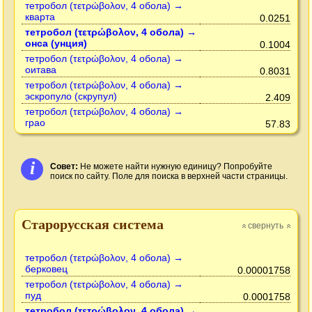
тетробол (τετρώβολον, 4 обола) →
кварта
0.0251
тетробол (τετρώβολον, 4 обола) →
онса (унция)
0.1004
тетробол (τετρώβολον, 4 обола) →
оитава
0.8031
тетробол (τετρώβολον, 4 обола) →
эскропуло (скрупул)
2.409
тетробол (τετρώβολον, 4 обола) →
грао
57.83
i
Совет:
Не можете найти нужную единицу? Попробуйте
поиск по сайту. Поле для поиска в верхней части страницы.
Старорусская система
свернуть
»
»
тетробол (τετρώβολον, 4 обола) →
берковец
0.00001758
тетробол (τετρώβολον, 4 обола) →
пуд
0.0001758
тетробол (τετρώβολον, 4 обола) →