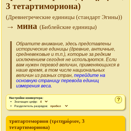
3 тетартимориона)
(Древнегреческие единицы (стандарт Эгины))
→ мина
(Библейские единицы)
Обратите внимание, здесь представлены
исторические единицы (древние, античные,
средневековые и т.п.), которые за редким
исключением сегодня не используются. Если
вам нужен перевод величин, применяющихся в
наше время, в том числе национальных
величин из разных стран,
перейдите на
основную страницу перевода единиц
измерения веса
.
Настройки конвертера:
?
Значащих цифр:
Разделитель разрядов:
тритартеморион (τριτημόριον, 3
тетартимориона)