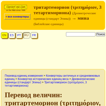
тритартеморион (τριτημόριον, 3
тетартимориона)
(Древнегреческие
< все конвертеры
→ мина
единицы (стандарт Эгины))
(Библейские единицы)
EN
ES
PT
RU
FR
Перевод единиц измерения
>
Конвертеры античных и средневековых
единиц
>
Конвертер исторических единиц веса
>
Древнегреческие
единицы (стандарт Эгины)
>
Тритартеморион (τριτημόριον, 3
тетартимориона)
Перевод величин:
тритартеморион (τριτημόριον,