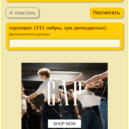
терунциус (3⁄12 либры, три двенадцатых)
Древнеримские единицы