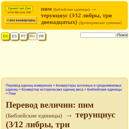
пим
→
(Библейские единицы)
терунциус (3⁄12 либры, три
< все конвертеры
двенадцатых)
(Древнеримские единицы)
EN
ES
PT
RU
FR
Перевод единиц измерения
>
Конвертеры античных и средневековых
единиц
>
Конвертер исторических единиц веса
>
Библейские единицы
>
Пим
Перевод величин: пим
→ терунциус
(Библейские единицы)
(3⁄12 либры, три