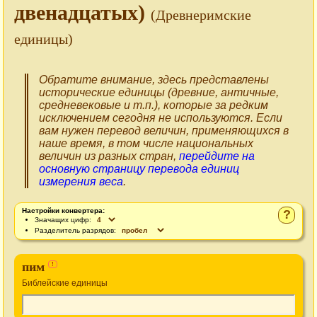
двенадцатых)
(Древнеримские
единицы)
Обратите внимание, здесь представлены
исторические единицы (древние, античные,
средневековые и т.п.), которые за редким
исключением сегодня не используются. Если
вам нужен перевод величин, применяющихся в
наше время, в том числе национальных
величин из разных стран,
перейдите на
основную страницу перевода единиц
измерения веса
.
Настройки конвертера:
?
Значащих цифр:
Разделитель разрядов:
пим
!
Библейские единицы