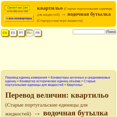
квартильо
(Старые португальские единицы
→ водочная бутылка
для жидкостей)
< все конвертеры
(Старорусская мера жидкости)
EN
ES
PT
RU
FR
Перевод единиц измерения
>
Конвертеры античных и средневековых
единиц
>
Конвертер исторических единиц объёма
>
Старые
португальские единицы для жидкостей
>
Квартильо
Перевод величин: квартильо
(Старые португальские единицы для
→ водочная бутылка
жидкостей)