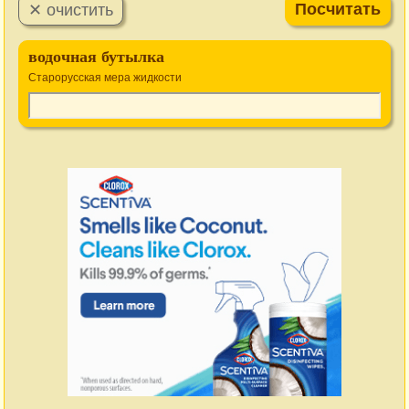
водочная бутылка
Старорусская мера жидкости