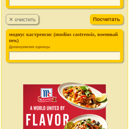
модиус кастренсис (modius castrensis, военный
пек)
Древнеримские единицы