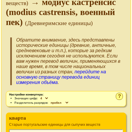
→ модиус кастренсис
веществ)
(modius castrensis, военный
пек)
(Древнеримские единицы)
Обратите внимаение, здесь представлены
исторические единицы (древние, античные,
средневековые и т.п.), которые за редким
исключением сегодня не используются. Если
вам нужен перевод величин, применяющихся в
наше время, в том числе национальных
величин из разных стран,
перейдите на
основную страницу перевода единиц
измерения объёма
.
Настройки конвертера:
?
Значащих цифр:
Разделитель разрядов:
кварта
Старые португальские единицы для сыпучих веществ