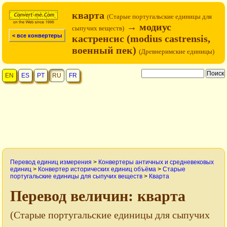
кварта
(Старые португальские единицы для
→ модиус
сыпучих веществ)
< все конвертеры
кастренсис (modius castrensis,
военный пек)
(Древнеримские единицы)
EN
ES
PT
RU
FR
Перевод единиц измерения
>
Конвертеры античных и средневековых
единиц
>
Конвертер исторических единиц объёма
>
Старые
португальские единицы для сыпучих веществ
>
Кварта
Перевод величин: кварта
(Старые португальские единицы для сыпучих