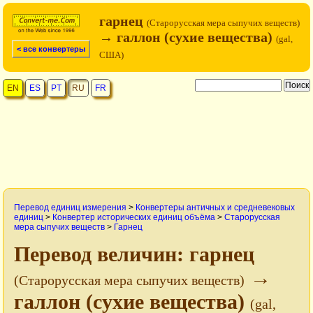
гарнец
(Старорусская мера сыпучих веществ)
→ галлон (сухие вещества)
(gal,
< все конвертеры
США)
EN
ES
PT
RU
FR
Перевод единиц измерения
>
Конвертеры античных и средневековых
единиц
>
Конвертер исторических единиц объёма
>
Старорусская
мера сыпучих веществ
>
Гарнец
Перевод величин: гарнец
→
(Старорусская мера сыпучих веществ)
галлон (сухие вещества)
(gal,