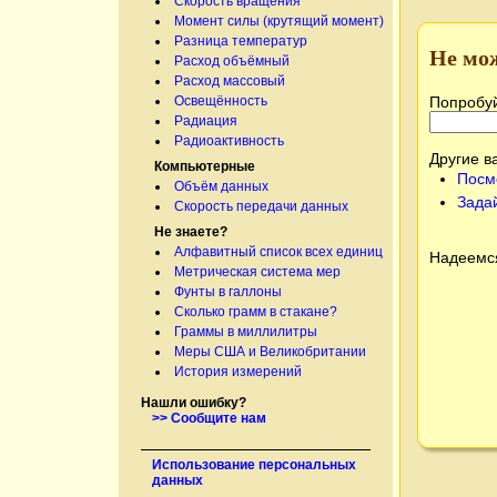
Скорость вращения
Момент силы (крутящий момент)
Разница температур
Не мо
Расход объёмный
Расход массовый
Попробуй
Освещённость
Радиация
Радиоактивность
Другие в
Компьютерные
Посм
Объём данных
Зада
Скорость передачи данных
Не знаете?
Алфавитный список всех единиц
Надеемся
Метрическая система мер
Фунты в галлоны
Сколько грамм в стакане?
Граммы в миллилитры
Меры США и Великобритании
История измерений
Нашли ошибку?
>> Сообщите нам
Использование персональных
данных