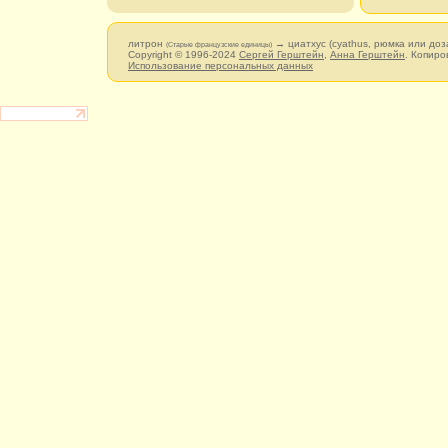
литрон
→ циатхус (cyathus, рюмка или доз
(Старые французские единицы)
Copyright © 1996-2024
Сергей Герштейн
,
Анна Герштейн
. Копиро
Использование персональных данных