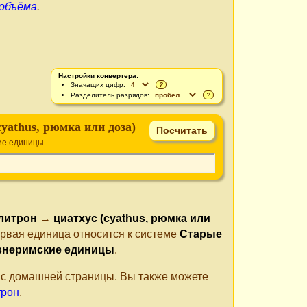
 объёма
.
Настройки конвертера:
Значащих цифр:
?
Разделитель разрядов:
?
cyathus, рюмка или доза)
ие единицы
литрон
→
циатхус (cyathus, рюмка или
ервая единица относится к системе
Старые
внеримские единицы
.
е с домашней страницы. Вы также можете
трон
.