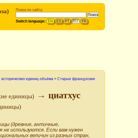
за)
Поиск по сайту:
Switch language:
EN
ES
PT
RU
FR
 исторических единиц объёма
>
Старые французские
→ циатхус
кие единицы)
диницы)
ицы (древние, античные,
я не используются. Если вам нужен
ациональных величин из разных стран,