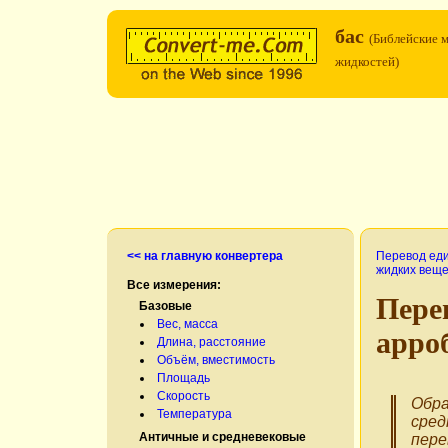
бас
(Библейские 
жидкостей)
<< на главную конвертера
Перевод ед
жидких веще
Все измерения:
Пере
Базовые
Вес, масса
арро
Длина, расстояние
Объём, вместимость
Площадь
Скорость
Обра
Температура
сред
Античные и средневековые
пере