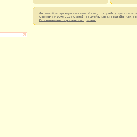
бас
→ арроба
(Библейские меры жидких веществ (Ветхий Завет))
(Старые испанские е
Copyright © 1996-2024
Сергей Герштейн
,
Анна Герштейн
. Копиро
Использование персональных данных