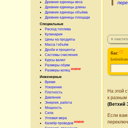
Древние единицы веса
пере
Древние единицы длины
Древние единицы объёма
Древние единицы площади
Специальные
Расход топлива
Кулинария
Цены на продукты
Масса / объём
Дроби и проценты
бас
!
Системы счисления
Библейски
Курсы валют
Размеры обуви
новое
Размеры колец
Инженерные
Время
Ускорение
На этой 
Плотность
к разным
Давление
Энергия, работа
(Ветхий 
Мощность
Сила
Если вам
Угловая мера
переключ
новое
Калибр проводов