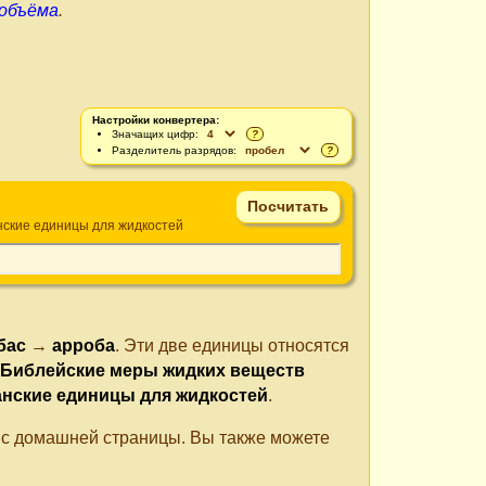
 объёма
.
Настройки конвертера:
Значащих цифр:
?
Разделитель разрядов:
?
ские единицы для жидкостей
бас
→
арроба
. Эти две единицы относятся
Библейские меры жидких веществ
нские единицы для жидкостей
.
е с домашней страницы. Вы также можете