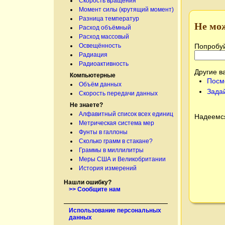
Скорость вращения
Момент силы (крутящий момент)
Разница температур
Не мо
Расход объёмный
Расход массовый
Попробуй
Освещённость
Радиация
Радиоактивность
Другие в
Компьютерные
Посм
Объём данных
Зада
Скорость передачи данных
Не знаете?
Алфавитный список всех единиц
Надеемся
Метрическая система мер
Фунты в галлоны
Сколько грамм в стакане?
Граммы в миллилитры
Меры США и Великобритании
История измерений
Нашли ошибку?
>> Сообщите нам
Использование персональных
данных