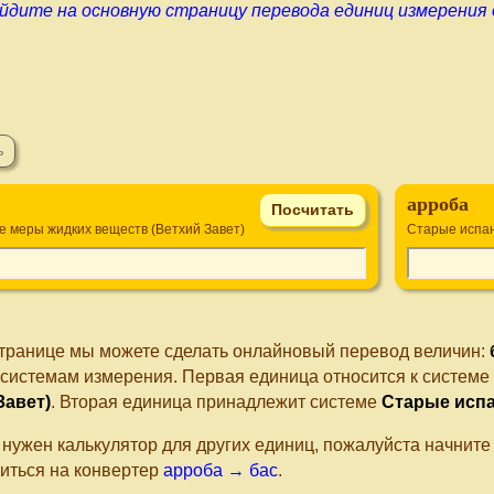
йдите на основную страницу перевода единиц измерения
арроба
е меры жидких веществ (Ветхий Завет)
Старые испан
странице мы можете сделать онлайновый перевод величин:
 системам измерения. Первая единица относится к системе
Завет)
. Вторая единица принадлежит системе
Старые испа
 нужен калькулятор для других единиц, пожалуйста начнит
иться на конвертер
арроба → бас
.