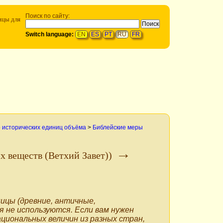
Поиск по сайту:
ицы для
Switch language:
EN
ES
PT
RU
FR
 исторических единиц объёма
>
Библейские меры
→
 веществ (Ветхий Завет))
ицы (древние, античные,
я не используются. Если вам нужен
ациональных величин из разных стран,