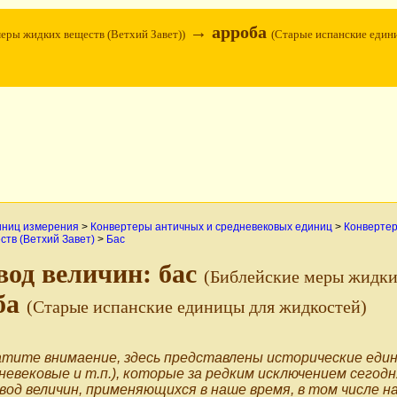
→ арроба
меры жидких веществ (Ветхий Завет))
(Старые испанские един
иниц измерения
>
Конвертеры античных и средневековых единиц
>
Конвертер
ств (Ветхий Завет)
>
Бас
вод величин: бас
(Библейские меры жидких
ба
(Старые испанские единицы для жидкостей)
тите внимаение, здесь представлены исторические един
невековые и т.п.), которые за редким исключением сегодн
вод величин, применяющихся в наше время, в том числе н